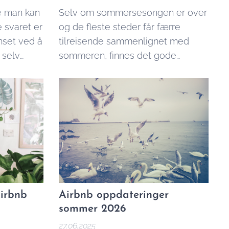
e man kan
Selv om sommersesongen er over
e svaret er
og de fleste steder får færre
nset ved å
tilreisende sammenlignet med
 selv
sommeren, finnes det gode
ertid ta
muligheter for å få leid ut på
Airbnb på høsten og vinteren. Her
 kostnader
er mine beste tips:
uke vår
edenfor,
or mye man
Airbnb
Airbnb oppdateringer
sommer 2026
27.06.2025