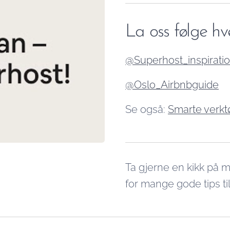
La oss følge h
@Superhost_inspirati
@Oslo_Airbnbguide
Se også:
Smarte verktø
Ta gjerne en kikk på 
for mange gode tips ti