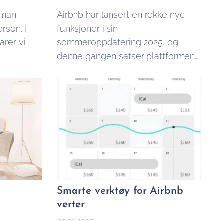
 man
Airbnb har lansert en rekke nye
erson. I
funksjoner i sin
arer vi
sommeroppdatering 2025, og
denne gangen satser plattformen
på mer enn bare overnatting.
Smarte verktøy for Airbnb
verter
05.03.2025