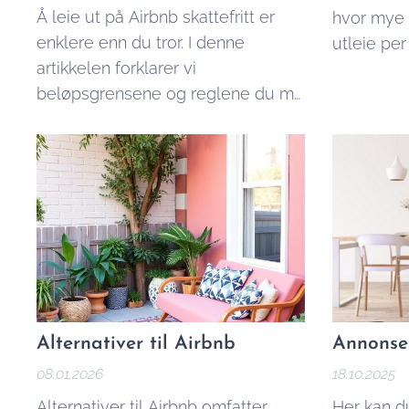
Å leie ut på Airbnb skattefritt er
hvor mye 
enklere enn du tror. I denne
utleie per 
artikkelen forklarer vi
beløpsgrensene og reglene du må
kjenne til.
Alternativer til Airbnb
Annonser
08.01.2026
18.10.2025
Alternativer til Airbnb omfatter
Her kan d