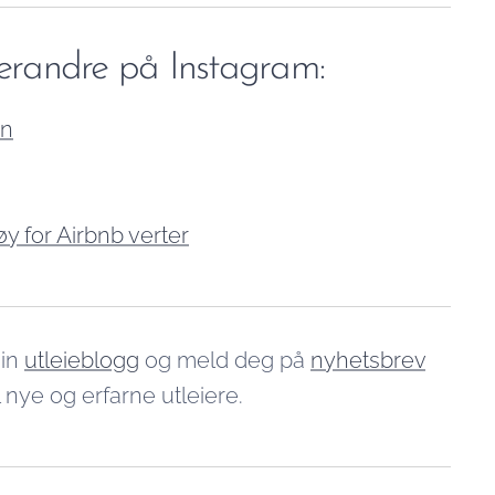
verandre på Instagram:
on
y for Airbnb verter
min
utleieblogg
og meld deg på
nyhetsbrev
l nye og erfarne utleiere.