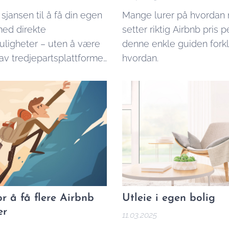
sjansen til å få din egen
Mange lurer på hvordan
med direkte
setter riktig Airbnb pris p
ligheter – uten å være
denne enkle guiden forkl
av tredjepartsplattformer
hvordan.
b eller Booking.com,
rer kan være høye og
n begrenset.
or å få flere Airbnb
Utleie i egen bolig
er
11.03.2025