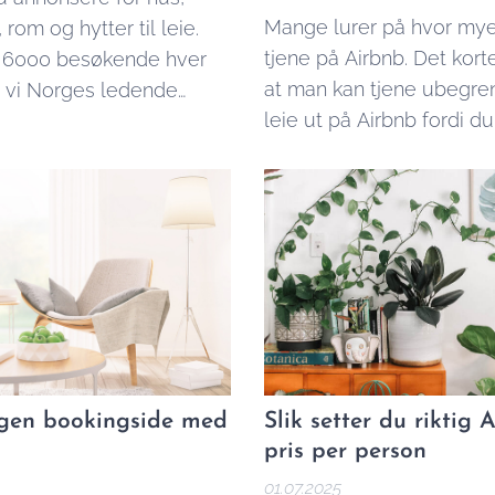
Mange lurer på hvor my
, rom og hytter til leie.
tjene på Airbnb. Det kort
 6000 besøkende hver
at man kan tjene ubegre
 vi Norges ledende
leie ut på Airbnb fordi du
nnenfor korttidsleie. Vi
setter prisen. Du må imidl
korttidsleie og
høyde for faktorer som
g både til private og
beliggenhet, type bolig,
og skatteregler. Ved å br
enkle Airbnb kalkulator n
kan du selv finne ut hv
kan tjene på Airbnb:...
egen bookingside med
Slik setter du riktig 
pris per person
01.07.2025