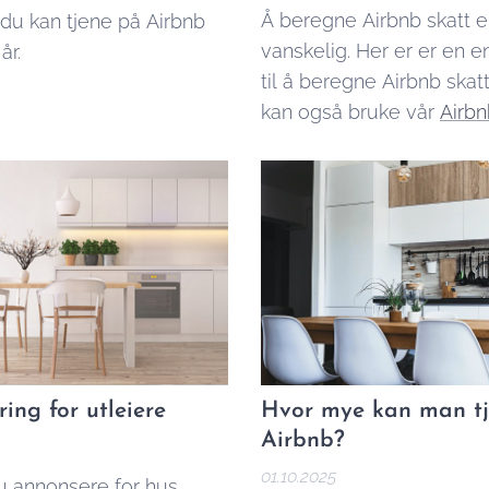
Å beregne Airbnb skatt e
du kan tjene på Airbnb
vanskelig. Her er er en e
år.
til å beregne Airbnb skat
kan også bruke vår
Airbn
kalkulator
for å finne ut 
hvor mye du skal betale.
ing for utleiere
Hvor mye kan man t
Airbnb?
01.10.2025
u annonsere for hus,