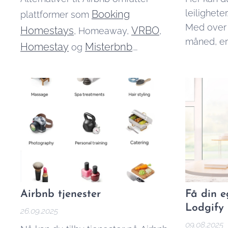
leiligheter
Booking
plattformer som
Med over
Homestays
VRBO
, Homeaway,
,
måned, er
Homestay
Misterbnb
og
.
nettsted i
Reisende kan ofte finne både
formidler 
bedre og billigere
overnattin
overnattingsmuligheter på disse
bedrifter.
plattformene, mens utleiere kan
tjene bedre ved å annonsere på
flere steder. English version:
Alternatives to Airbnb
Airbnb tjenester
Få din 
Lodgify
26.09.2025
09.08.2025