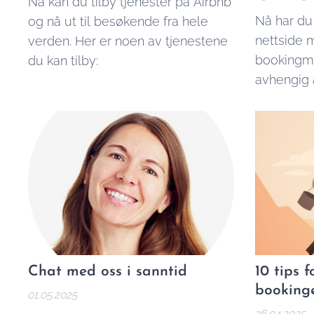
Nå kan du tilby tjenester på Airbnb
Nå har du 
og nå ut til besøkende fra hele
nettside 
verden. Her er noen av tjenestene
bookingmu
du kan tilby:
avhengig 
som Airbn
hvor geby
kontrolle
Chat med oss i sanntid
10 tips f
booking
01.05.2025
26.04.2025