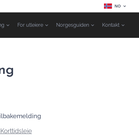
NO
ng
For utleiere
Norgesguiden
Kontakt
ing
 tilbakemelding
Korttidsleie