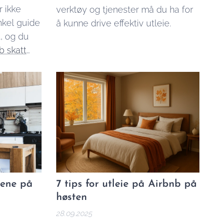
r ikke
verktøy og tjenester må du ha for
nkel guide
å kunne drive effektiv utleie.
t, og du
b skatt
nøyaktig
jene på
7 tips for utleie på Airbnb på
høsten
28.09.2025