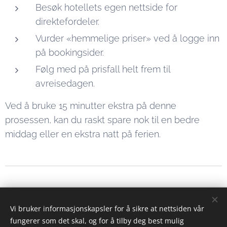
Besøk hotellets egen nettside for
direktefordeler.
Vurder «hemmelige priser» ved å logge inn
på bookingsider.
Følg med på prisfall helt frem til
avreisedagen.
Ved å bruke 15 minutter ekstra på denne
prosessen, kan du raskt spare nok til en bedre
middag eller en ekstra natt på ferien.
Eiendomsformidler
Vi bruker informasjonskapsler for å sikre at nettsiden vår
© 2023 Alle rettigheter forbeholdt
fungerer som det skal, og for å tilby deg best mulig