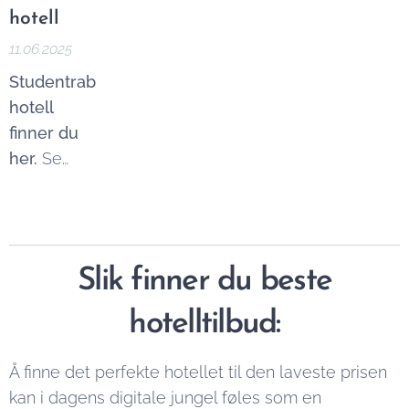
finner du
en
du bør se
hotell
informasjon
familieferie,
etter i
11.06.2025
om
en
bestillingen,
Studentrabatt
mulighetene.
jobbreise
og hvordan
hotell
eller bare
du unngår
finner du
ønsker litt
skuffelser.
her.
Se
ekstra
ulike
luksus, kan
studenttilbud
et hotell
og få den
med
billigste
basseng
Slik finner du beste
prisen.
gjøre
hotelltilbud:
oppholdet
langt mer
behagelig.
Å finne det perfekte hotellet til den laveste prisen
Etter en
kan i dagens digitale jungel føles som en