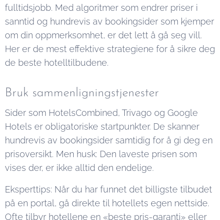
lang dag
fulltidsjobb. Med algoritmer som endrer priser i
med
sanntid og hundrevis av bookingsider som kjemper
sightseeing,
om din oppmerksomhet, er det lett å gå seg vill.
shopping
Her er de mest effektive strategiene for å sikre deg
eller møter
de beste hotelltilbudene.
er det få
ting som er
Bruk sammenligningstjenester
mer
Sider som HotelsCombined, Trivago og Google
avslappende
Hotels er obligatoriske startpunkter. De skanner
enn en
hundrevis av bookingsider samtidig for å gi deg en
svømmetur
prisoversikt. Men husk: Den laveste prisen som
eller et...
vises der, er ikke alltid den endelige.
Eksperttips: Når du har funnet det billigste tilbudet
på en portal, gå direkte til hotellets egen nettside.
Ofte tilbyr hotellene en «beste pris-garanti» eller