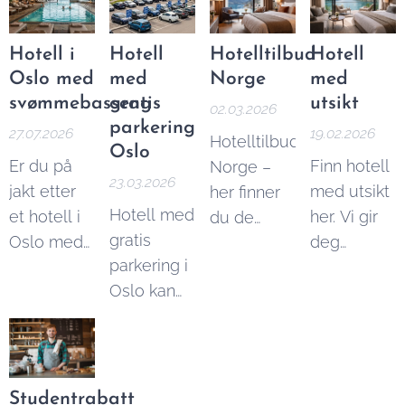
Hotell i
Hotell
Hotelltilbud
Hotell
Oslo med
med
Norge
med
svømmebasseng
gratis
utsikt
02.03.2026
parkering
27.07.2026
19.02.2026
Hotelltilbud
Oslo
Er du på
Finn hotell
Norge –
23.03.2026
jakt etter
med utsikt
her finner
Hotell med
et hotell i
her. Vi gir
du de
gratis
Oslo med
deg
beste
parkering i
svømmebasseng?
konkrete
prisene og
Oslo kan
Enten du
tips til
tilbudene,
være
planlegger
hvordan du
med
utfordrende
en
finner
prisgaranti.
å finne,
romantisk
hotell med
men her
weekend,
utsikt, hva
Studentrabatt