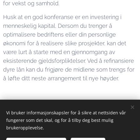
for vekst og samhold.
Husk at en god konferanse er en investering i
menneskelig kapital. Dersom du trenger å
optimalisere bedriftens eller din personlige
økonomi for å realisere slike prosjekter, kan det
være lurt å starte med en gjennomgang av
eksisterende gjeldsforpliktelser. Ved å refinansiere
dyre lån kan du frigjøre de midlene som trengs for
å løfte ditt neste arrangement til nye høyder.
Eiendomsformidler
Vi bruker informasjonskapsler for å sikre at nettsiden vår
© 2023 Alle rettigheter forbeholdt
fungerer som det skal, og for å tilby deg best mulig
brukeropplevelse.
Drevet av
Webnode
Informasjonskapsler