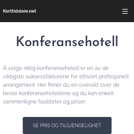
Korttidsleie.net
Konferansehotell
Å velge riktig konferansehotell er en av de
viktigste suksessfaktorene for ethvert profesjonelt
arrangement. Her finner du en oversikt over de
beste konferansehotellene og du kan enkelt
sammenligne fasiliteter og priser:
SE PRIS OG TILGJENGELIGHET