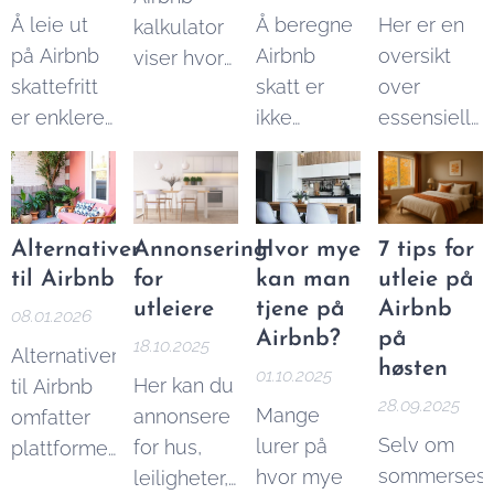
Å leie ut
Å beregne
Her er en
kalkulator
på Airbnb
Airbnb
oversikt
viser hvor
skattefritt
skatt er
over
mye du
er enklere
ikke
essensielle
kan tjene
enn du tror.
vanskelig.
verktøy og
på Airbnb
I denne
Her er er
tjenester
utleie per
artikkelen
en enkel
må du ha
år.
forklarer vi
guide til å
for å kunne
Alternativer
Annonsering
Hvor mye
7 tips for
beløpsgrensene
beregne
drive
til Airbnb
for
kan man
utleie på
og reglene
Airbnb
effektiv
utleiere
tjene på
Airbnb
08.01.2026
du må
skatt, og
utleie.
Airbnb?
på
18.10.2025
Alternativer
kjenne til.
du kan
høsten
01.10.2025
Her kan du
til Airbnb
også bruke
28.09.2025
Mange
annonsere
omfatter
vår
Airbnb
Selv om
lurer på
for hus,
plattformer
skatt
sommerses
hvor mye
leiligheter,
som
kalkulator