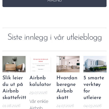
AIRBNB
Siste innlegg i vår utleieblogg
Slik leier
Airbnb
Hvordan
5 smarte
du ut på
kalulator
beregne
verktøy
Airbnb
Airbnb
for
29.07.2026
skattefritt
skatt
utleiere
Vår enkle
01.08.2026
24.07.2026
04.03.2026
Airbnb