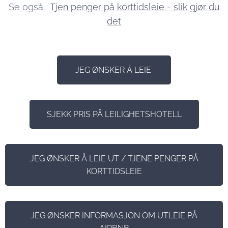
Se også:
Tjen penger på korttidsleie - slik gjør du
det
JEG ØNSKER Å LEIE
SJEKK PRIS PÅ LEILIGHETSHOTELL
JEG ØNSKER Å LEIE UT / TJENE PENGER PÅ
KORTTIDSLEIE
JEG ØNSKER INFORMASJON OM UTLEIE PÅ