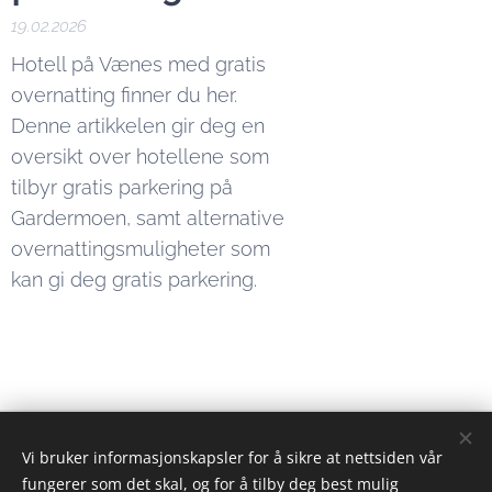
19.02.2026
Hotell på Vænes med gratis
overnatting finner du her.
Denne artikkelen gir deg en
oversikt over hotellene som
tilbyr gratis parkering på
Gardermoen, samt alternative
overnattingsmuligheter som
kan gi deg gratis parkering.
Eiendomsformidler
Vi bruker informasjonskapsler for å sikre at nettsiden vår
© 2023 Alle rettigheter forbeholdt
fungerer som det skal, og for å tilby deg best mulig