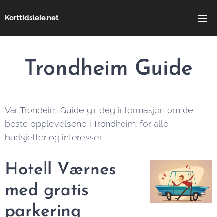
Korttidsleie.net
Trondheim Guide
Vår Trondeim Guide gir deg informasjon om de
beste opplevelsene i Trondheim, for alle
budsjetter og interesser.
Hotell Værnes
med gratis
parkering