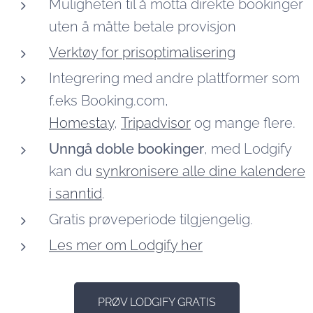
Muligheten til å motta direkte bookinger
uten å måtte betale provisjon
Verktøy for prisoptimalisering
Integrering med andre plattformer som
f.eks Booking.com,
Homestay
,
Tripadvisor
og mange flere.
Unngå doble bookinger
, med Lodgify
kan du
synkronisere alle dine kalendere
i sanntid
.
Gratis prøveperiode tilgjengelig.
Les mer om Lodgify her
PRØV LODGIFY GRATIS