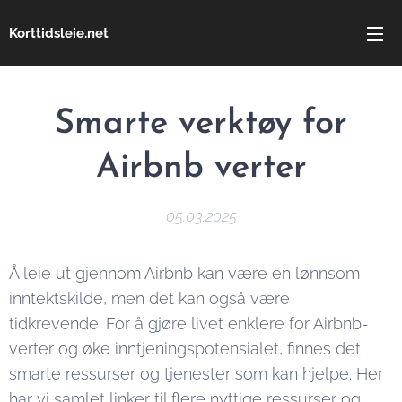
Korttidsleie.net
Smarte verktøy for
Airbnb verter
05.03.2025
Å leie ut gjennom Airbnb kan være en lønnsom
inntektskilde, men det kan også være
tidkrevende. For å gjøre livet enklere for Airbnb-
verter og øke inntjeningspotensialet, finnes det
smarte ressurser og tjenester som kan hjelpe. Her
har vi samlet linker til flere nyttige ressurser og