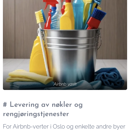
Airbnb vask
# Levering av nøkler og
rengjøringstjenester
For Airbnb-verter i Oslo og enkelte andre byer