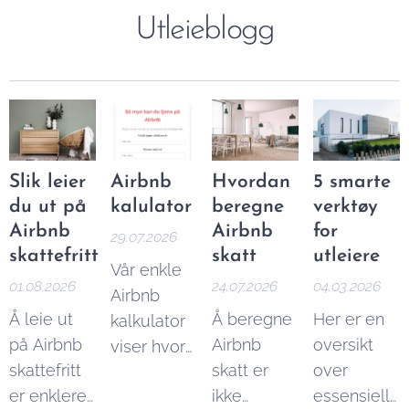
Utleieblogg
Slik leier
Airbnb
Hvordan
5 smarte
du ut på
kalulator
beregne
verktøy
Airbnb
Airbnb
for
29.07.2026
skattefritt
skatt
utleiere
Vår enkle
01.08.2026
24.07.2026
04.03.2026
Airbnb
Å leie ut
Å beregne
Her er en
kalkulator
på Airbnb
Airbnb
oversikt
viser hvor
skattefritt
skatt er
over
mye du
er enklere
ikke
essensielle
kan tjene