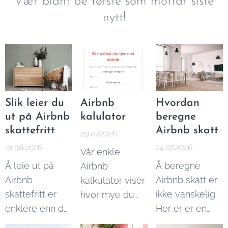
Vær blant de første som mottar siste
nytt!
Slik leier du
Airbnb
Hvordan
ut på Airbnb
kalulator
beregne
skattefritt
Airbnb skatt
29.07.2026
01.08.2026
24.07.2026
Vår enkle
Å leie ut på
Å beregne
Airbnb
Airbnb
Airbnb skatt er
kalkulator viser
skattefritt er
ikke vanskelig.
hvor mye du
enklere enn du
Her er er en
kan tjene på
tror. I denne
enkel guide til
Airbnb utleie