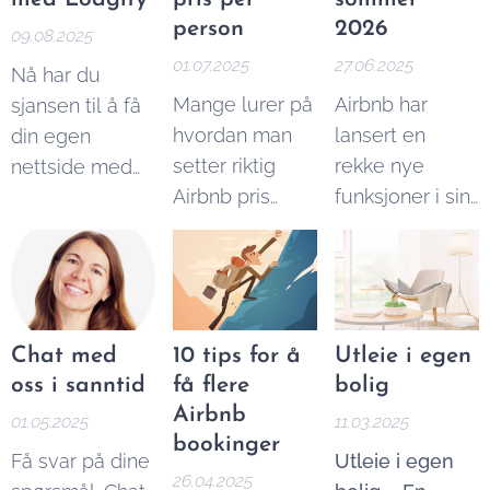
prisen. Du må
å få leid ut på
person
2026
09.08.2025
imidlertid ta
Airbnb på
01.07.2025
27.06.2025
Nå har du
høyde for
høsten og
Mange lurer på
Airbnb har
sjansen til å få
faktorer som
vinteren. Her er
hvordan man
lansert en
din egen
beliggenhet,
mine beste
setter riktig
rekke nye
nettside med
type bolig,
tips:
Airbnb pris
funksjoner i sin
direkte
kostnader og
person. I denne
sommeroppdater
bookingmuligheter
skatteregler.
enkle guiden
2025, og denne
– uten å være
Ved å bruke
forklarer vi
gangen satser
avhengig av
vår enkle
hvordan.
plattformen på
tredjepartsplattformer
Airbnb
mer enn bare
som Airbnb
Chat med
10 tips for å
Utleie i egen
kalkulator
overnatting.
eller
oss i sanntid
få flere
bolig
nedenfor, kan
Booking.com,
Airbnb
01.05.2025
11.03.2025
du selv finne ut
hvor gebyrer
bookinger
hvor mye man
Få svar på dine
Utleie i egen
kan være høye
26.04.2025
kan tjene på