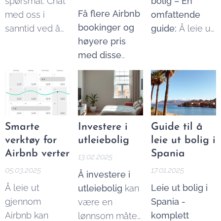
spørsmål. Chat
bolig – En
og kontrollen
Airbnb:...
Få flere Airbnb
med oss i
omfattende
begrenset.
bookinger og
sanntid ved å
guide:
Å leie ut
høyere pris
bruke chat-
deler av egen
med disse
funksjonen på
bolig kan være
enkle triksene.
denne siden.
en god måte å
Å lykkes som
redusere
Airbnb-vert
boutgifter på
handler om
eller tjene
mer enn å ha et
ekstra inntekt.
Smarte
Investere i
Guide til å
ledig rom. I en
Samtidig er det
verktøy for
utleiebolig
leie ut bolig i
stadig mer
viktig å være
Airbnb verter
Spania
13.02.2025
konkurransepreget
klar over lover,
05.03.2025
17.01.2025
Å investere i
plattform må
skatteregler og
Å leie ut
Leie ut bolig i
utleiebolig
kan
du skille deg ut
praktiske
gjennom
Spania -
være en
og skape en
aspekter ved
Airbnb kan
komplett
lønnsom måte
opplevelse