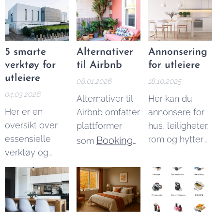
artikkelen
å beregne
per år.
forklarer vi
Airbnb skatt, og
beløpsgrensene
du kan også
og reglene du
bruke vår
5 smarte
Alternativer
Annonsering
må kjenne til.
Airbnb skatt
verktøy for
til Airbnb
for utleiere
kalkulator
for å
utleiere
08.01.2026
18.10.2025
finne ut
04.03.2026
Alternativer til
Her kan du
nøyaktig hvor
Her er en
Airbnb omfatter
annonsere for
mye du skal
oversikt over
plattformer
hus, leiligheter,
betale.
essensielle
rom og hytter
Booking
som
verktøy og
til leie. Med
Homestays
,
tjenester må
over 6000
Homeaway,
du ha for å
besøkende
VRBO
,
kunne drive
hver måned, er
Homestay
og
effektiv utleie.
vi Norges
Misterbnb
.