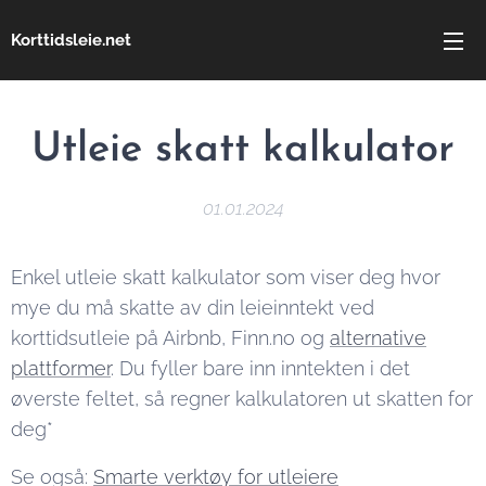
Korttidsleie.net
Utleie skatt kalkulator
01.01.2024
Enkel utleie skatt kalkulator som viser deg hvor
mye du må skatte av din leieinntekt ved
korttidsutleie på Airbnb, Finn.no og
alternative
plattformer
. Du fyller bare inn inntekten i det
øverste feltet, så regner kalkulatoren ut skatten for
deg*
Se også:
Smarte verktøy for utleiere