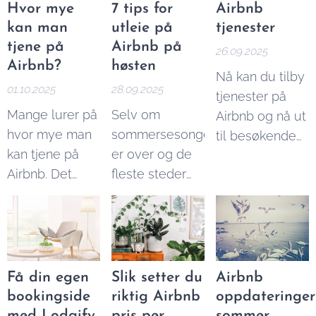
ledende
Hvor mye
7 tips for
Airbnb
Reisende kan
nettsted
kan man
utleie på
tjenester
ofte finne både
innenfor
tjene på
Airbnb på
26.09.2025
bedre og
korttidsleie. Vi
Airbnb?
høsten
Nå kan du tilby
billigere
formidler
01.10.2025
28.09.2025
tjenester på
overnattingsmuligheter
korttidsleie og
Mange lurer på
Selv om
Airbnb og nå ut
på disse
overnatting
hvor mye man
sommersesongen
til besøkende
plattformene,
både til private
kan tjene på
er over og de
fra hele verden.
mens utleiere
og bedrifter.
Airbnb. Det
fleste steder
Her er noen av
kan tjene bedre
korte svaret er
får færre
tjenestene du
ved å
at man kan
tilreisende
kan tilby:
annonsere på
tjene
sammenlignet
flere steder.
ubegrenset
med
English version:
ved å leie ut på
sommeren,
Alternatives to
Få din egen
Slik setter du
Airbnb
Airbnb fordi du
finnes det gode
Airbnb
bookingside
riktig Airbnb
oppdateringer
selv setter
muligheter for
med Lodgify
pris per
sommer