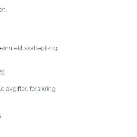
ten.
einntekt skattepliktig.
%.
 avgifter, forsikring
g