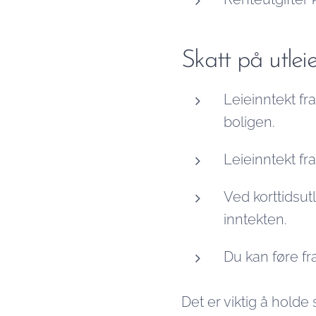
Skatt på utle
Leieinntekt fr
boligen.
Leieinntekt fra
Ved korttidsut
inntekten.
Du kan føre fra
Det er viktig å hold