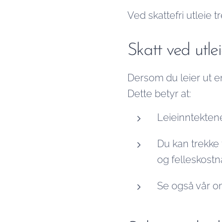
Ved skattefri utleie 
Skatt ved utle
Dersom du leier ut en 
Dette betyr at:
Leieinntekten
Du kan trekke 
og felleskostn
Se også vår o