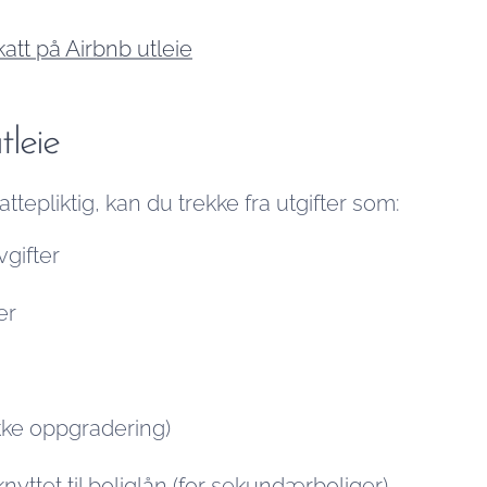
katt på Airbnb utleie
leie
ttepliktig, kan du trekke fra utgifter som:
gifter
er
kke oppgradering)
nyttet til boliglån (for sekundærboliger)