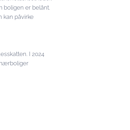
 boligen er belånt.
n kan påvirke
esskatten. I 2024
imærboliger