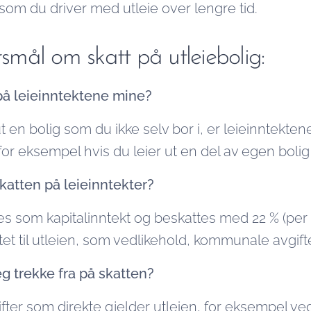
som du driver med utleie over lengre tid.
rsmål om skatt på utleiebolig:
på leieinntektene mine?
t en bolig som du ikke selv bor i, er leieinntektene
or eksempel hvis du leier ut en del av egen bolig 
atten på leieinntekter?
s som kapitalinntekt og beskattes med 22 % (per 
ttet til utleien, som vedlikehold, kommunale avgifte
eg trekke fra på skatten?
ifter som direkte gjelder utleien, for eksempel ve