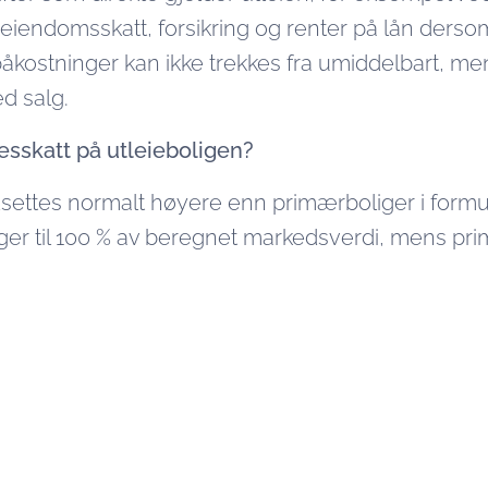
eiendomsskatt, forsikring og renter på lån dersom
kostninger kan ikke trekkes fra umiddelbart, me
d salg.
esskatt på utleieboligen?
rdsettes normalt høyere enn primærboliger i formu
iger til 100 % av beregnet markedsverdi, mens pr