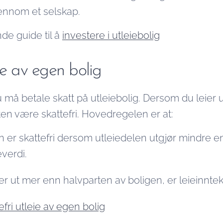
jennom et selskap.
de guide til å
investere i utleiebolig
ie av egen bolig
 du må betale skatt på utleiebolig. Dersom du leier 
kten være skattefri. Hovedregelen er at:
n er skattefri dersom utleiedelen utgjør mindre e
everdi.
r ut mer enn halvparten av boligen, er leieinntekt
efri utleie av egen bolig