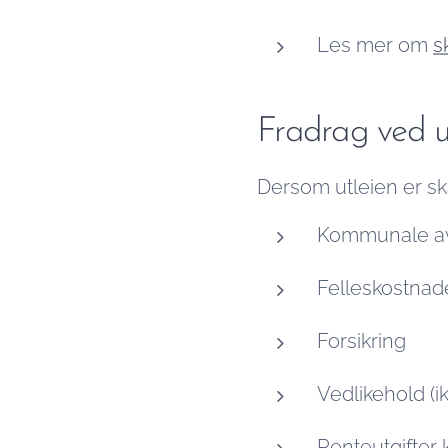
Les mer om
s
Fradrag ved ut
Dersom utleien er ska
Kommunale av
Felleskostnad
Forsikring
Vedlikehold (i
Renteutgifter k