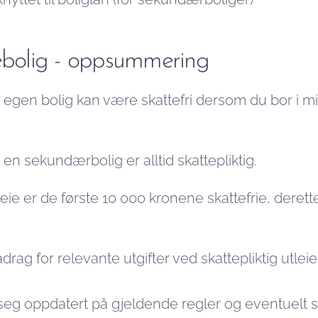
iebolig - oppsummering
a egen bolig kan være skattefri dersom du bor i m
 en sekundærbolig er alltid skattepliktig.
leie er de første 10 000 kronene skattefrie, deret
drag for relevante utgifter ved skattepliktig utleie
e seg oppdatert på gjeldende regler og eventuelt s