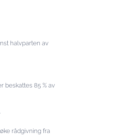
inst halvparten av
ter beskattes 85 % av
.
øke rådgivning fra