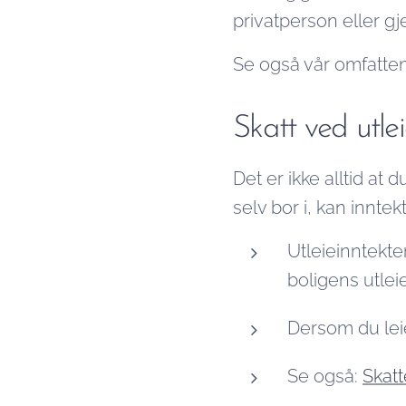
privatperson eller g
Se også vår omfatten
Skatt ved utle
Det er ikke alltid at
selv bor i, kan innte
Utleieinntekte
boligens utlei
Dersom du leie
Se også:
Skatt