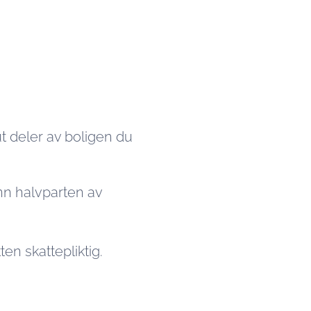
ut deler av boligen du
nn halvparten av
en skattepliktig.