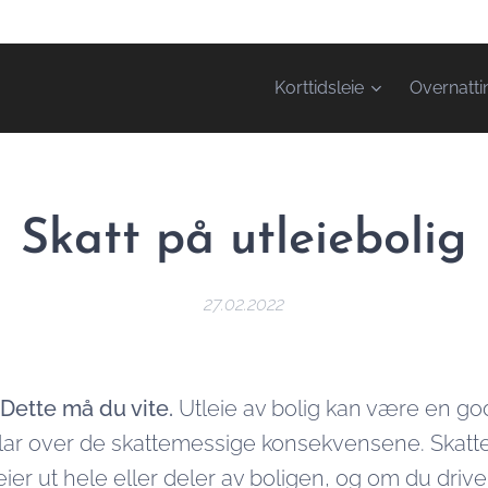
Korttidsleie
Overnatti
Skatt på utleiebolig
27.02.2022
: Dette må du vite.
Utleie av bolig kan være en go
 klar over de skattemessige konsekvensene. Skatt
ier ut hele eller deler av boligen, og om du driv