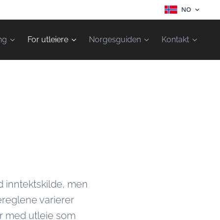
NO
ng
For utleiere
Norgesguiden
Kontakt
d inntektskilde, men
ereglene varierer
er med utleie som