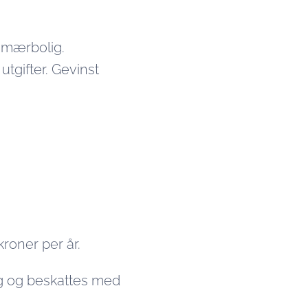
rimærbolig.
tgifter. Gevinst
kroner per år.
ig og beskattes med