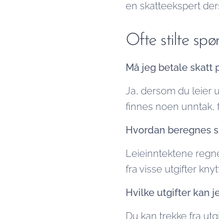
en skatteekspert der
Ofte stilte spø
Må jeg betale skatt 
Ja, dersom du leier u
finnes noen unntak, f
Hvordan beregnes sk
Leieinntektene regne
fra visse utgifter kny
Hvilke utgifter kan j
Du kan trekke fra utg