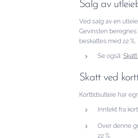
Salg av utleie
Ved salg av en utleie
Gevinsten beregnes s
beskattes med 22 %, m
Se også:
Skatt
Skatt ved kort
Korttidsutleie har eg
Inntekt fra kor
Over denne gr
22 %.