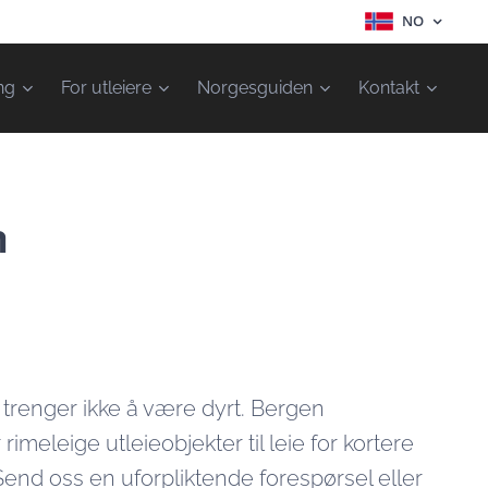
NO
ng
For utleiere
Norgesguiden
Kontakt
n
n trenger ikke å være dyrt. Bergen
 rimeleige utleieobjekter til leie for kortere
 Send oss en uforpliktende forespørsel eller