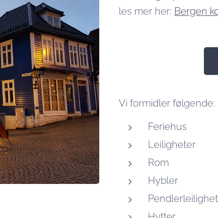
les mer her:
Bergen ko
Vi formidler følgende:
Feriehus
Leiligheter
Rom
Hybler
Pendlerleilighe
Hytter