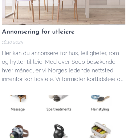
Annonsering for utleiere
18.10.2025
Her kan du annonsere for hus, leiligheter, rom
og hytter til leie. Med over 6000 besøkende
hver måned, er vi Norges ledende nettsted
innenfor korttidsleie. Vi formidler korttidsleie og
overnatting både til private og bedrifter.