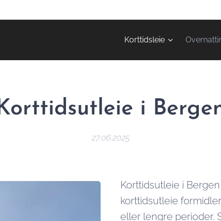
Korttidsleie
Overnatti
Korttidsutleie i Berge
27.06.2025
Korttidsutleie i Berge
korttidsutleie formidler
eller lengre perioder.