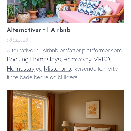
Alternativer til Airbnb
08.01.2026
Alternativer til Airbnb omfatter plattformer som
Booking Homestays
VRBO
, Homeaway,
,
Homestay
Misterbnb
og
. Reisende kan ofte
finne både bedre og billigere
overnattingsmuligheter på disse plattformene,
mens utleiere kan tjene bedre ved å annonsere
på flere steder. English version:
Alternatives to
Airbnb