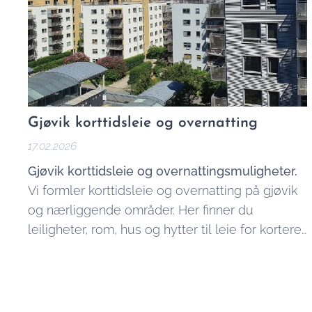
Gjøvik korttidsleie og overnatting
17.02.2026
Gjøvik korttidsleie og overnattingsmuligheter.
Vi formler korttidsleie og overnatting på gjøvik
og nærliggende områder. Her finner du
leiligheter, rom, hus og hytter til leie for kortere
og lengre perioder. Bare send oss en
forespørsel via vårt
kontaktskjema
, og vi
kommer tilbake til deg innen kort tid.