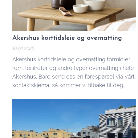
Akershus korttidsleie og overnatting
18.02.2026
Akershus korttidsleie og overnatting formidler
rom, leiliheter og andre typer overnatting i hele
Akershus. Bare send oss en forespørsel via vårt
kontaktskjema, så kommer vi tilbake til deg
innen kort tid.