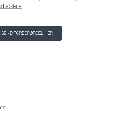
rttidsleie
SEND FORESPØRSEL HER
ter