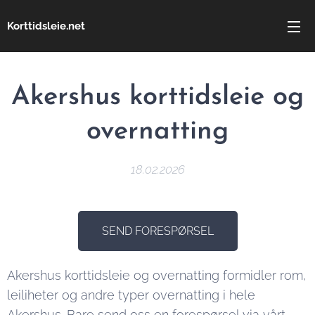
Korttidsleie.net
Akershus korttidsleie og
overnatting
18.02.2026
SEND FORESPØRSEL
Akershus korttidsleie og overnatting formidler rom,
leiliheter og andre typer overnatting i hele
Akershus. Bare send oss en forespørsel via vårt