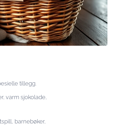
sielle tillegg.
r, varm sjokolade,
tspill, barnebøker,