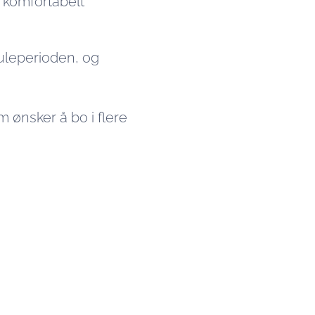
et komfortabelt
juleperioden, og
m ønsker å bo i flere