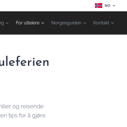
NO
ng
For utleiere
Norgesguiden
Kontakt
uleferien
milier og reisende
n tips for å gjøre