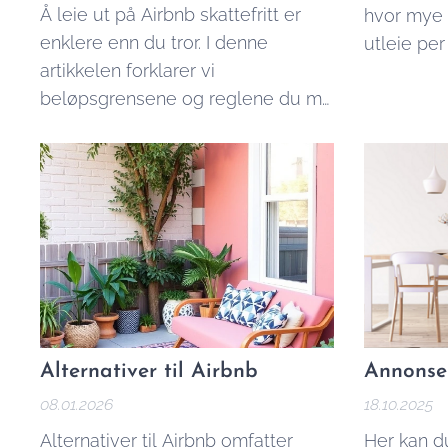
Å leie ut på Airbnb skattefritt er
hvor mye 
enklere enn du tror. I denne
utleie per 
artikkelen forklarer vi
beløpsgrensene og reglene du må
kjenne til.
Alternativer til Airbnb
Annonser
08.01.2026
18.10.2025
Alternativer til Airbnb omfatter
Her kan d