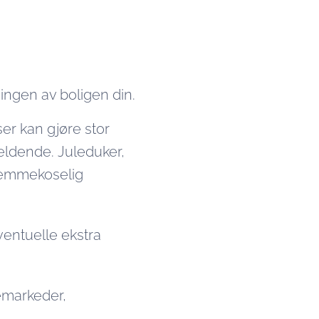
ingen av boligen din.
ser kan gjøre stor
rveldende. Juleduker,
hjemmekoselig
entuelle ekstra
emarkeder,