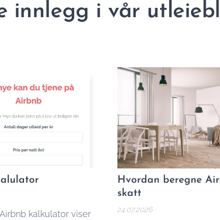
e innlegg i vår utleie
alulator
Hvordan beregne Ai
skatt
24.07.2026
Airbnb kalkulator viser