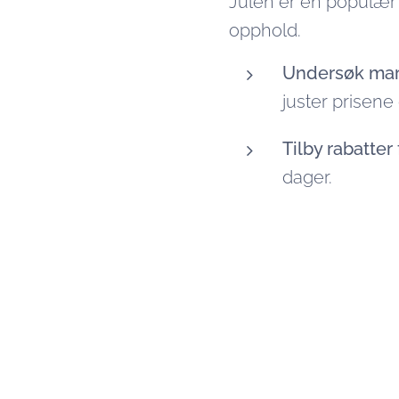
Julen er en populær ti
opphold.
Undersøk mar
juster prisene 
Tilby rabatter
dager.