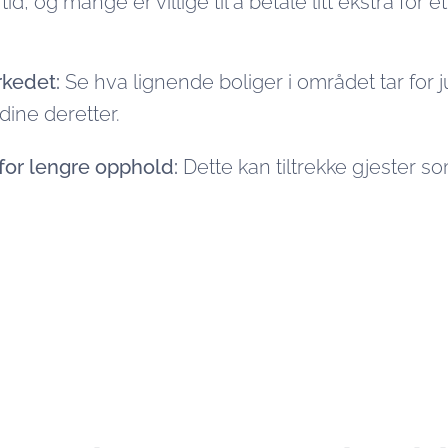
d, og mange er villige til å betale litt ekstra for 
kedet:
Se hva lignende boliger i området tar for 
dine deretter.
 for lengre opphold:
Dette kan tiltrekke gjester so