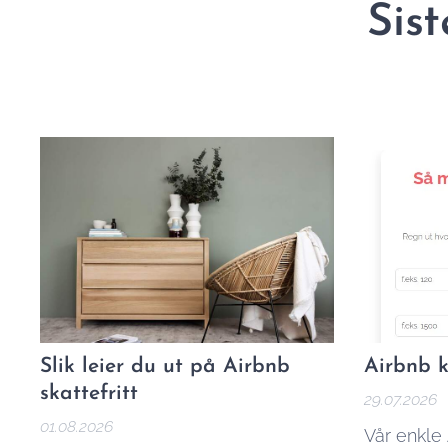
Sist
Slik leier du ut på Airbnb
Airbnb k
skattefritt
29.07.2026
01.08.2026
Vår enkle 