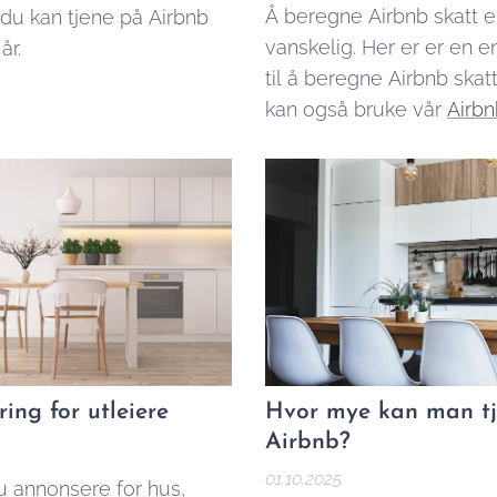
Å beregne Airbnb skatt e
du kan tjene på Airbnb
vanskelig. Her er er en e
år.
til å beregne Airbnb skat
kan også bruke vår
Airbn
kalkulator
for å finne ut 
hvor mye du skal betale.
ing for utleiere
Hvor mye kan man t
Airbnb?
01.10.2025
u annonsere for hus,