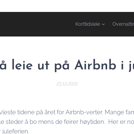
Korttidsleie
Overnatti
 å leie ut på Airbnb i j
23.12.2021
vleste tidene på året for Airbnb-verter. Mange fa
le steder å bo mens de feirer høytiden. Her er noe
 juleferien.