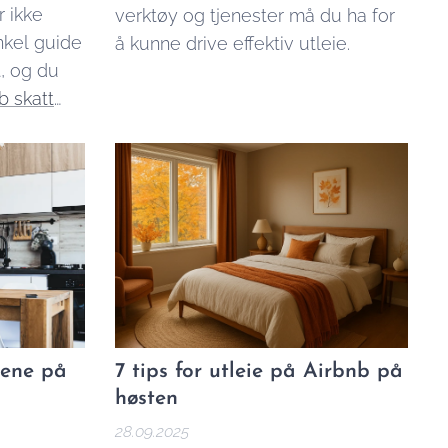
r ikke
verktøy og tjenester må du ha for
nkel guide
å kunne drive effektiv utleie.
t, og du
b skatt
nøyaktig
jene på
7 tips for utleie på Airbnb på
høsten
28.09.2025