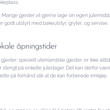
lekeplass.
:
Mange gjester vil gjerne lage sin egen julemidda
er godt utstyrt med bakeutstyr, gryter, og servise.
kale åpningstider
jester, spesielt utenlandske gjester, er ikke allti
r stengt på enkelte juledager. Det kan derfor være
tte på forhånd slik at de kan forberede innkjøp.