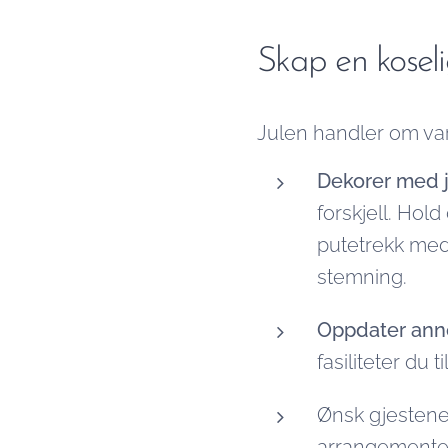
Skap en koseli
Julen handler om var
Dekorer med j
forskjell. Hold
putetrekk med 
stemning.
Oppdater ann
fasiliteter du ti
Ønsk gjestene
arrangementer