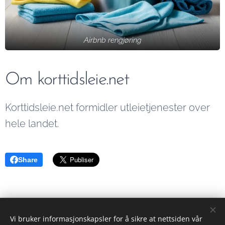
sjansen for
flere bookinger
Airbnb rengjøring
Om korttidsleie.net
Korttidsleie.net formidler utleietjenester over
hele landet.
Share
Eiendomsformidler
Vi bruker informasjonskapsler for å sikre at nettsiden vår