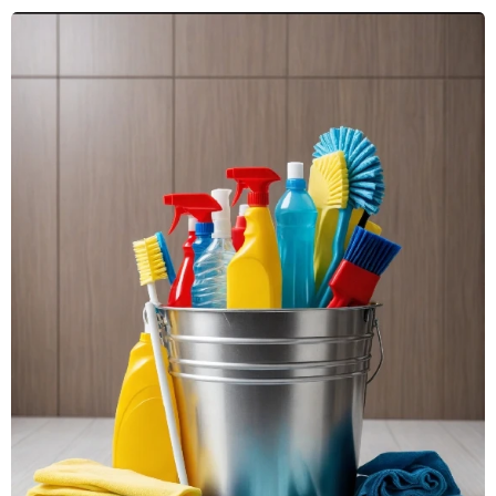
Airbnb-vert
boutgifter på
handler om
eller tjene
mer enn å ha et
ekstra inntekt.
ledig rom. I en
Samtidig er det
stadig mer
viktig å være
konkurransepreget
klar over lover,
plattform må
skatteregler og
du skille deg ut
praktiske
og skape en
aspekter ved
opplevelse
utleie. I denne
gjestene
guiden går vi
husker – og
gjennom alt du
ønsker å
trenger å vite
anbefale
om utleie i
videre. Her er ti
egen bolig.
tips for å øke