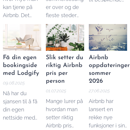
plattformene,
både til private
kan tjene på
er over og de
fra hele verden.
mens utleiere
og bedrifter.
Airbnb. Det
fleste steder
Her er noen av
kan tjene bedre
korte svaret er
får færre
tjenestene du
ved å
at man kan
tilreisende
kan tilby:
annonsere på
tjene
sammenlignet
flere steder.
ubegrenset
med
English version:
ved å leie ut på
sommeren,
Alternatives to
Få din egen
Slik setter du
Airbnb
Airbnb fordi du
finnes det gode
Airbnb
bookingside
riktig Airbnb
oppdateringer
selv setter
muligheter for
med Lodgify
pris per
sommer
prisen. Du må
å få leid ut på
person
2026
09.08.2025
imidlertid ta
Airbnb på
01.07.2025
27.06.2025
Nå har du
høyde for
høsten og
Mange lurer på
Airbnb har
sjansen til å få
faktorer som
vinteren. Her er
hvordan man
lansert en
din egen
beliggenhet,
mine beste
setter riktig
rekke nye
nettside med
type bolig,
tips:
Airbnb pris
funksjoner i sin
direkte
kostnader og