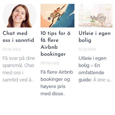
person. I denne
sommeroppdater
bookingmuligheter
skatteregler.
enkle guiden
2025, og denne
– uten å være
Ved å bruke
forklarer vi
gangen satser
avhengig av
vår enkle
hvordan.
plattformen på
tredjepartsplattformer
Airbnb
mer enn bare
som Airbnb
Chat med
10 tips for å
Utleie i egen
kalkulator
overnatting.
eller
oss i sanntid
få flere
bolig
nedenfor, kan
Booking.com,
Airbnb
01.05.2025
11.03.2025
du selv finne ut
hvor gebyrer
bookinger
hvor mye man
Få svar på dine
Utleie i egen
kan være høye
26.04.2025
kan tjene på
spørsmål. Chat
bolig – En
og kontrollen
Airbnb:...
Få flere Airbnb
med oss i
omfattende
begrenset.
bookinger og
sanntid ved å
guide:
Å leie ut
høyere pris
bruke chat-
deler av egen
med disse
funksjonen på
bolig kan være
enkle triksene.
denne siden.
en god måte å
Å lykkes som
redusere