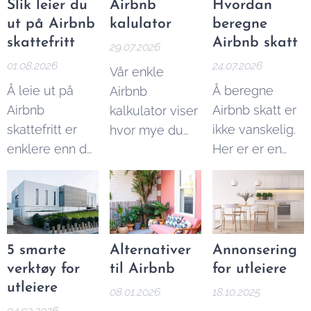
Slik leier du
Airbnb
Hvordan
ut på Airbnb
kalulator
beregne
skattefritt
Airbnb skatt
29.07.2026
01.08.2026
24.07.2026
Vår enkle
Å leie ut på
Å beregne
Airbnb
Airbnb
Airbnb skatt er
kalkulator viser
skattefritt er
ikke vanskelig.
hvor mye du
enklere enn du
Her er er en
kan tjene på
tror. I denne
enkel guide til
Airbnb utleie
artikkelen
å beregne
per år.
forklarer vi
Airbnb skatt, og
beløpsgrensene
du kan også
og reglene du
bruke vår
5 smarte
Alternativer
Annonsering
må kjenne til.
Airbnb skatt
verktøy for
til Airbnb
for utleiere
kalkulator
for å
utleiere
08.01.2026
18.10.2025
finne ut
04.03.2026