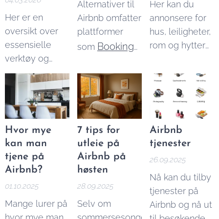
Alternativer til
Her kan du
nøyaktig hvor
Her er en
Airbnb omfatter
annonsere for
mye du skal
oversikt over
plattformer
hus, leiligheter,
betale.
essensielle
rom og hytter
Booking
som
verktøy og
til leie. Med
Homestays
,
tjenester må
over 6000
Homeaway,
du ha for å
besøkende
VRBO
,
kunne drive
hver måned, er
Homestay
og
effektiv utleie.
vi Norges
Misterbnb
.
ledende
Hvor mye
7 tips for
Airbnb
Reisende kan
nettsted
kan man
utleie på
tjenester
ofte finne både
innenfor
tjene på
Airbnb på
26.09.2025
bedre og
korttidsleie. Vi
Airbnb?
høsten
Nå kan du tilby
billigere
formidler
01.10.2025
28.09.2025
tjenester på
overnattingsmuligheter
korttidsleie og
Mange lurer på
Selv om
Airbnb og nå ut
på disse
overnatting
hvor mye man
sommersesongen
til besøkende