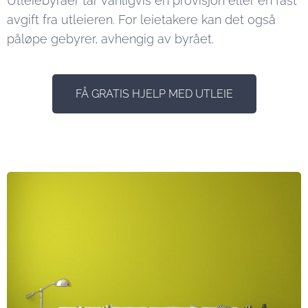
Utleiebyråer tar vanligvis en provisjon eller en fast
avgift fra utleieren. For leietakere kan det også
påløpe gebyrer, avhengig av byrået.
FÅ GRATIS HJELP MED UTLEIE