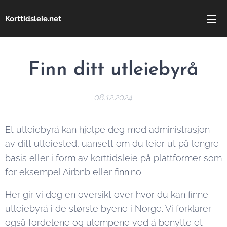
Korttidsleie.net
Finn ditt utleiebyrå
08.12.2024
Et utleiebyrå kan hjelpe deg med administrasjon
av ditt utleiested, uansett om du leier ut på lengre
basis eller i form av korttidsleie på plattformer som
for eksempel Airbnb eller finn.no.
Her gir vi deg en oversikt over hvor du kan finne
utleiebyrå i de største byene i Norge. Vi forklarer
også fordelene og ulempene ved å benytte et