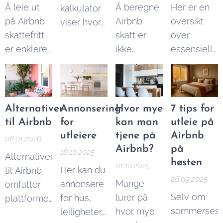
Å leie ut
Å beregne
Her er en
kalkulator
på Airbnb
Airbnb
oversikt
viser hvor
skattefritt
skatt er
over
mye du
er enklere
ikke
essensielle
kan tjene
enn du tror.
vanskelig.
verktøy og
på Airbnb
I denne
Her er er
tjenester
utleie per
artikkelen
en enkel
må du ha
år.
forklarer vi
guide til å
for å kunne
Alternativer
Annonsering
Hvor mye
7 tips for
beløpsgrensene
beregne
drive
til Airbnb
for
kan man
utleie på
og reglene
Airbnb
effektiv
utleiere
tjene på
Airbnb
08.01.2026
du må
skatt, og
utleie.
Airbnb?
på
18.10.2025
Alternativer
kjenne til.
du kan
høsten
01.10.2025
Her kan du
til Airbnb
også bruke
28.09.2025
Mange
annonsere
omfatter
vår
Airbnb
Selv om
lurer på
for hus,
plattformer
skatt
sommerses
hvor mye
leiligheter,
som
kalkulator