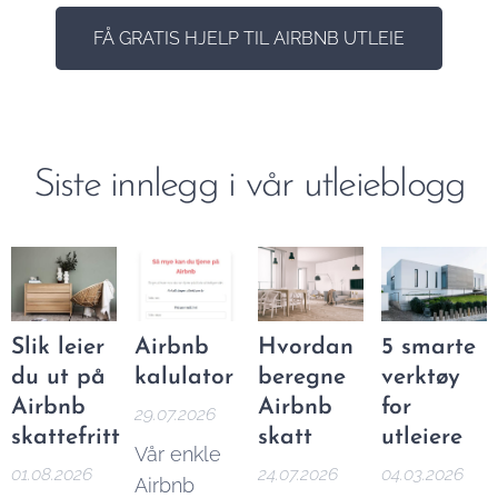
FÅ GRATIS HJELP TIL AIRBNB UTLEIE
Siste innlegg i vår utleieblogg
Slik leier
Airbnb
Hvordan
5 smarte
du ut på
kalulator
beregne
verktøy
Airbnb
Airbnb
for
29.07.2026
skattefritt
skatt
utleiere
Vår enkle
01.08.2026
24.07.2026
04.03.2026
Airbnb