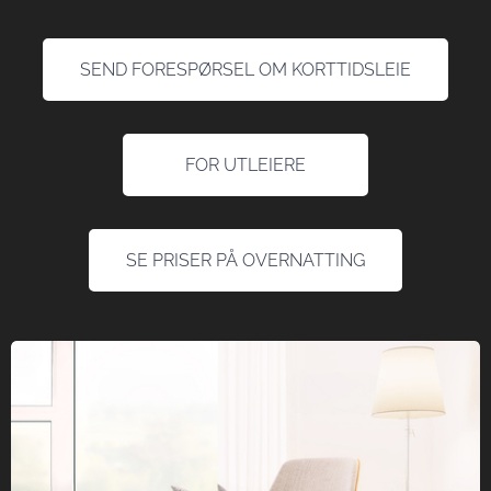
SEND FORESPØRSEL OM KORTTIDSLEIE
FOR UTLEIERE
SE PRISER PÅ OVERNATTING