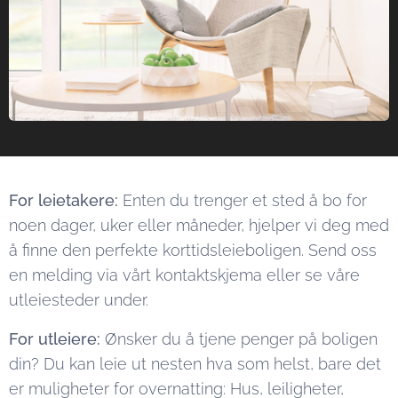
For leietakere:
Enten du trenger et sted å bo for
noen dager, uker eller måneder, hjelper vi deg med
å finne den perfekte korttidsleieboligen. Send oss
en melding via vårt kontaktskjema eller se våre
utleiesteder under.
For utleiere:
Ønsker du å tjene penger på boligen
din? Du kan leie ut nesten hva som helst, bare det
er muligheter for overnatting: Hus, leiligheter,