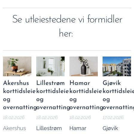
Se utleiestedene vi formidler
her:
Akershus
Lillestrøm
Hamar
Gjøvik
korttidsleie
korttidsleie
korttidsleie
korttidslei
og
og
og
og
overnatting
overnatting
overnatting
overnattin
18.02.2026
18.02.2026
18.02.2026
17.02.2026
Akershus
Lillestrøm
Hamar
Gjøvik