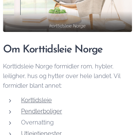
hvor det
så kommer
lønner seg
vi tilbake til
å bo, og
deg innen
korttidsleie Norge
deler
kort tid.
praktisk
informasjon
Om Korttidsleie Norge
som kan
gjøre
Korttidsleie Norge formidler rom, hybler,
oppholdet
leiligher, hus og hytter over hele landet. Vil
ditt mer...
formidler blant annet:
Korttidsleie
Pendlerboliger
Overnatting
Utleietjenester