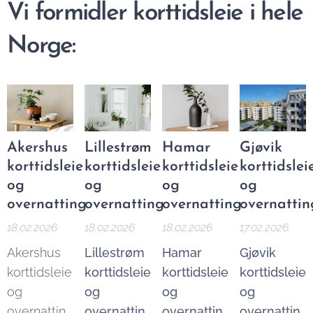
Vi formidler korttidsleie i hele
Norge:
Akershus
Lillestrøm
Hamar
Gjøvik
korttidsleie
korttidsleie
korttidsleie
korttidslei
og
og
og
og
overnatting
overnatting
overnatting
overnattin
18.02.2026
18.02.2026
18.02.2026
17.02.2026
Akershus
Lillestrøm
Hamar
Gjøvik
korttidsleie
korttidsleie
korttidsleie
korttidsleie
og
og
og
og
overnatting
overnatting
overnatting
overnatting