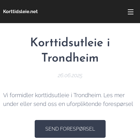
Korttidsleie.net
Korttidsutleie i
Trondheim
26.06.2025
Vi formidler korttidsutleie i Trondheim. Les mer
under eller send oss en uforpliktende forespørsel
SEND FORESPØRSEL