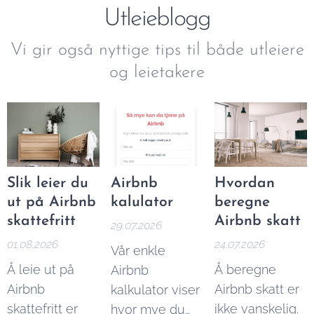
Utleieblogg
nærliggende
områder. Her
Vi gir også nyttige tips til både utleiere
finner du
og leietakere
leiligheter, rom,
hus og hytter til
leie for kortere
og lengre
perioder. Bare
send oss en
Slik leier du
Airbnb
Hvordan
forespørsel via
ut på Airbnb
kalulator
beregne
vårt
skattefritt
Airbnb skatt
29.07.2026
kontaktskjema
,
01.08.2026
24.07.2026
Vår enkle
og vi kommer
Å leie ut på
Å beregne
Airbnb
tilbake til deg
Airbnb
Airbnb skatt er
kalkulator viser
innen kort tid.
skattefritt er
ikke vanskelig.
hvor mye du