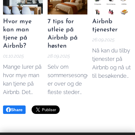
kunne drive
hver måned, er
Homestay
og
effektiv utleie.
vi Norges
Misterbnb
.
ledende
Hvor mye
7 tips for
Airbnb
Reisende kan
nettsted
kan man
utleie på
tjenester
ofte finne både
innenfor
tjene på
Airbnb på
26.09.2025
bedre og
korttidsleie. Vi
Airbnb?
høsten
Nå kan du tilby
billigere
formidler
01.10.2025
28.09.2025
tjenester på
overnattingsmuligheter
korttidsleie og
Mange lurer på
Selv om
Airbnb og nå ut
på disse
overnatting
hvor mye man
sommersesongen
til besøkende
plattformene,
både til private
kan tjene på
er over og de
fra hele verden.
mens utleiere
og bedrifter.
Airbnb. Det
fleste steder
Her er noen av
kan tjene bedre
korte svaret er
får færre
tjenestene du
ved å
at man kan
tilreisende
kan tilby:
annonsere på
Share
tjene
sammenlignet
flere steder.
ubegrenset
med
English version:
ved å leie ut på
sommeren,