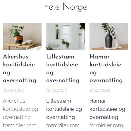
hele Norge
Akershus
Lillestrøm
Hamar
korttidsleie
korttidsleie
korttidsleie
og
og
og
overnatting
overnatting
overnatting
18.02.2026
18.02.2026
18.02.2026
Akershus
Lillestrøm
Hamar
korttidsleie og
korttidsleie og
korttidsleie og
overnatting
overnatting
overnatting
formidler rom,
formidler rom,
formidler rom,