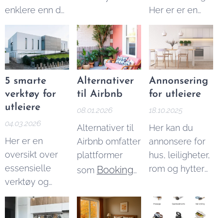
enklere enn du
Her er er en
kan tjene på
tror. I denne
enkel guide til
Airbnb utleie
artikkelen
å beregne
per år.
forklarer vi
Airbnb skatt, og
beløpsgrensene
du kan også
og reglene du
bruke vår
5 smarte
Alternativer
Annonsering
må kjenne til.
Airbnb skatt
verktøy for
til Airbnb
for utleiere
kalkulator
for å
utleiere
08.01.2026
18.10.2025
finne ut
04.03.2026
Alternativer til
Her kan du
nøyaktig hvor
Her er en
Airbnb omfatter
annonsere for
mye du skal
oversikt over
plattformer
hus, leiligheter,
betale.
essensielle
rom og hytter
Booking
som
verktøy og
til leie. Med
Homestays
,
tjenester må
over 6000
Homeaway,
du ha for å
besøkende
VRBO
,