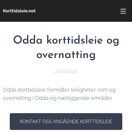
Korttidsleie.net
Odda korttidsleie og
overnatting
22.09.2024
Odda Korttidsleie formidler leiligheter, rom og
overnatting i Odda og nærliggende områder.
KONTAKT OSS ANGÅENDE KORTTIDSLEIE