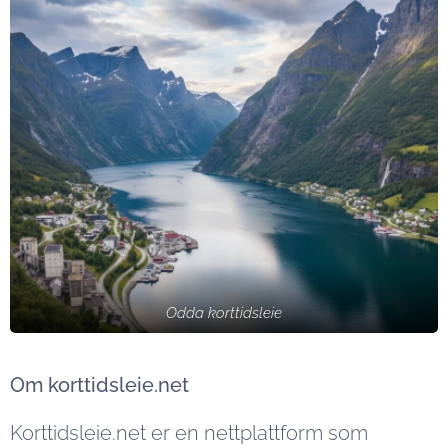
Odda korttidsleie
Om korttidsleie.net
Korttidsleie.net er en nettplattform som