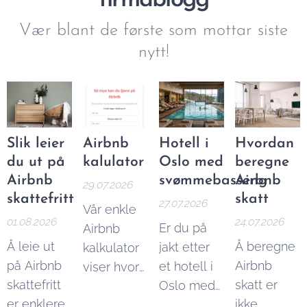
firmablogg
Vær blant de første som mottar siste
nytt!
Slik leier
Airbnb
Hotell i
Hvordan
du ut på
kalulator
Oslo med
beregne
Airbnb
svømmebasseng
Airbnb
29.07.2026
skattefritt
skatt
27.07.2026
Vår enkle
01.08.2026
24.07.2026
Er du på
Airbnb
Å leie ut
Å beregne
jakt etter
kalkulator
på Airbnb
Airbnb
et hotell i
viser hvor
skattefritt
skatt er
Oslo med
mye du
er enklere
ikke
svømmebasseng?
kan tjene