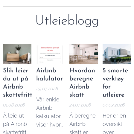
Utleieblogg
Slik leier
Airbnb
Hvordan
5 smarte
du ut på
kalulator
beregne
verktøy
Airbnb
Airbnb
for
29.07.2026
skattefritt
skatt
utleiere
Vår enkle
01.08.2026
24.07.2026
04.03.2026
Airbnb
Å leie ut
Å beregne
Her er en
kalkulator
på Airbnb
Airbnb
oversikt
viser hvor
skattefritt
skatt er
over
mye du