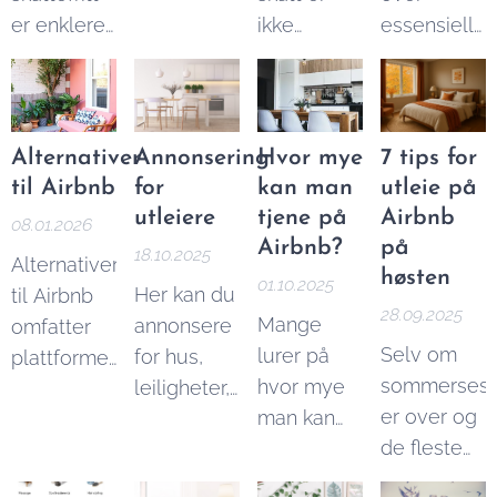
er enklere
ikke
essensielle
kan tjene
enn du tror.
vanskelig.
verktøy og
på Airbnb
I denne
Her er er
tjenester
utleie per
artikkelen
en enkel
må du ha
år.
forklarer vi
guide til å
for å kunne
Alternativer
Annonsering
Hvor mye
7 tips for
beløpsgrensene
beregne
drive
til Airbnb
for
kan man
utleie på
og reglene
Airbnb
effektiv
utleiere
tjene på
Airbnb
08.01.2026
du må
skatt, og
utleie.
Airbnb?
på
18.10.2025
Alternativer
kjenne til.
du kan
høsten
01.10.2025
Her kan du
til Airbnb
også bruke
28.09.2025
Mange
annonsere
omfatter
vår
Airbnb
Selv om
lurer på
for hus,
plattformer
skatt
sommerses
hvor mye
leiligheter,
som
kalkulator
er over og
man kan
rom og
Booking
for å finne
de fleste
tjene på
hytter til
Homestays
,
ut nøyaktig
steder får
Airbnb. Det
leie. Med
hvor mye
Homeaway,