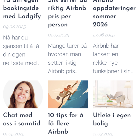
Få din egen
Slik setter du
Airbnb
Airbnb fordi du
finnes det gode
Airbnb
bookingside
riktig Airbnb
oppdateringer
selv setter
muligheter for
med Lodgify
pris per
sommer
prisen. Du må
å få leid ut på
person
2026
09.08.2025
imidlertid ta
Airbnb på
01.07.2025
27.06.2025
Nå har du
høyde for
høsten og
Mange lurer på
Airbnb har
sjansen til å få
faktorer som
vinteren. Her er
hvordan man
lansert en
din egen
beliggenhet,
mine beste
setter riktig
rekke nye
nettside med
type bolig,
tips:
Airbnb pris
funksjoner i sin
direkte
kostnader og
person. I denne
sommeroppdater
bookingmuligheter
skatteregler.
enkle guiden
2025, og denne
– uten å være
Ved å bruke
forklarer vi
gangen satser
avhengig av
vår enkle
hvordan.
plattformen på
tredjepartsplattformer
Airbnb
mer enn bare
som Airbnb
Chat med
10 tips for å
Utleie i egen
kalkulator
overnatting.
eller
oss i sanntid
få flere
bolig
nedenfor, kan
Booking.com,
Airbnb
01.05.2025
11.03.2025
du selv finne ut