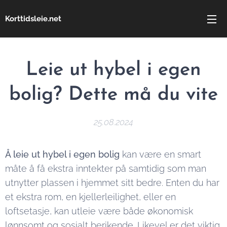
Korttidsleie.net
Leie ut hybel i egen
bolig? Dette må du vite
25.08.2024
Å leie ut hybel i egen bolig
kan være en smart
måte å få ekstra inntekter på samtidig som man
utnytter plassen i hjemmet sitt bedre. Enten du har
et ekstra rom, en kjellerleilighet, eller en
loftsetasje, kan utleie være både økonomisk
lønnsomt og sosialt berikende. Likevel er det viktig