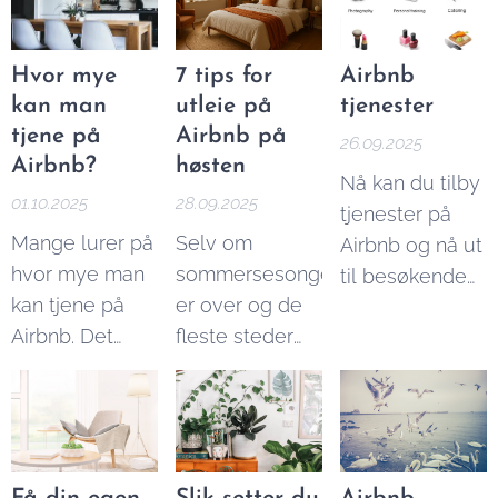
kunne drive
hver måned, er
Homestay
og
effektiv utleie.
vi Norges
Misterbnb
.
ledende
Hvor mye
7 tips for
Airbnb
Reisende kan
nettsted
kan man
utleie på
tjenester
ofte finne både
innenfor
tjene på
Airbnb på
26.09.2025
bedre og
korttidsleie. Vi
Airbnb?
høsten
Nå kan du tilby
billigere
formidler
01.10.2025
28.09.2025
tjenester på
overnattingsmuligheter
korttidsleie og
Mange lurer på
Selv om
Airbnb og nå ut
på disse
overnatting
hvor mye man
sommersesongen
til besøkende
plattformene,
både til private
kan tjene på
er over og de
fra hele verden.
mens utleiere
og bedrifter.
Airbnb. Det
fleste steder
Her er noen av
kan tjene bedre
korte svaret er
får færre
tjenestene du
ved å
at man kan
tilreisende
kan tilby:
annonsere på
tjene
sammenlignet
flere steder.
ubegrenset
med
English version:
ved å leie ut på
sommeren,
Alternatives to