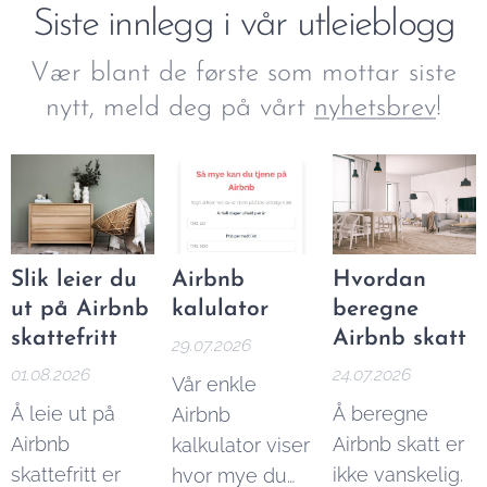
Siste innlegg i vår utleieblogg
Vær blant de første som mottar siste
nytt, meld deg på vårt
nyhetsbrev
!
Slik leier du
Airbnb
Hvordan
ut på Airbnb
kalulator
beregne
skattefritt
Airbnb skatt
29.07.2026
01.08.2026
24.07.2026
Vår enkle
Å leie ut på
Å beregne
Airbnb
Airbnb
Airbnb skatt er
kalkulator viser
skattefritt er
ikke vanskelig.
hvor mye du