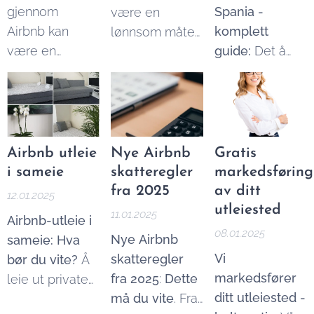
praktiske
gjennom
Spania -
være en
og skape en
aspekter ved
Airbnb kan
komplett
lønnsom måte
opplevelse
utleie. I denne
være en
guide:
Det å
å bygge
gjestene
guiden går vi
lønnsom
leie ut bolig i
formue på over
husker – og
gjennom alt du
inntektskilde,
Spania kan
tid, men det
ønsker å
trenger å vite
men det kan
være en
krever
anbefale
om utleie i
også være
lønnsom
planlegging,
videre. Her er ti
egen bolig.
tidkrevende.
investering,
analyse og god
Airbnb utleie
Nye Airbnb
Gratis
tips for å øke
For å gjøre livet
men det krever
økonomisk
i sameie
skatteregler
markedsføring
sjansen for
enklere for
også god
styring.
fra 2025
av ditt
flere bookinger
12.01.2025
Airbnb-verter
planlegging og
utleiested
11.01.2025
Airbnb-utleie i
og øke
kjennskap til
08.01.2025
Nye Airbnb
sameie: Hva
inntjeningspotensialet,
lokale lover og
Vi
skatteregler
bør du vite?
Å
finnes det
regler. Enten du
markedsfører
fra 2025
:
Dette
leie ut private
smarte
allerede eier
ditt utleiested -
må du vite
. Fra
hjem via Airbnb
ressurser og
en bolig i