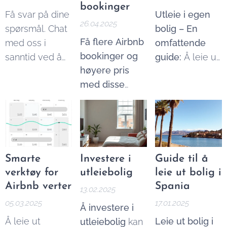
hvor gebyrer
bookinger
hvor mye man
Få svar på dine
Utleie i egen
kan være høye
26.04.2025
kan tjene på
spørsmål. Chat
bolig – En
og kontrollen
Airbnb:...
Få flere Airbnb
med oss i
omfattende
begrenset.
bookinger og
sanntid ved å
guide:
Å leie ut
høyere pris
bruke chat-
deler av egen
med disse
funksjonen på
bolig kan være
enkle triksene.
denne siden.
en god måte å
Å lykkes som
redusere
Airbnb-vert
boutgifter på
handler om
eller tjene
mer enn å ha et
ekstra inntekt.
Smarte
Investere i
Guide til å
ledig rom. I en
Samtidig er det
verktøy for
utleiebolig
leie ut bolig i
stadig mer
viktig å være
Airbnb verter
Spania
13.02.2025
konkurransepreget
klar over lover,
05.03.2025
17.01.2025
Å investere i
plattform må
skatteregler og
Å leie ut
Leie ut bolig i
utleiebolig
kan
du skille deg ut