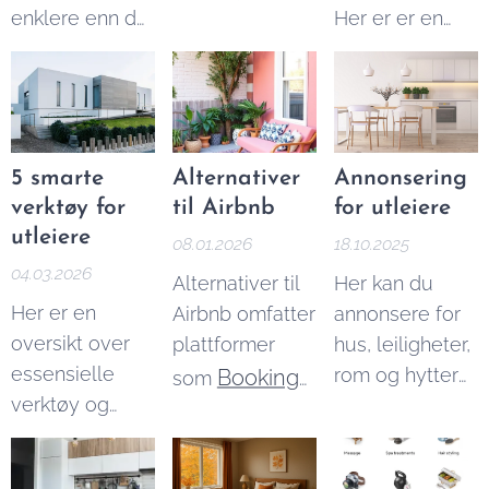
enklere enn du
Her er er en
kan tjene på
tror. I denne
enkel guide til
Airbnb utleie
artikkelen
å beregne
per år.
forklarer vi
Airbnb skatt, og
beløpsgrensene
du kan også
og reglene du
bruke vår
5 smarte
Alternativer
Annonsering
må kjenne til.
Airbnb skatt
verktøy for
til Airbnb
for utleiere
kalkulator
for å
utleiere
08.01.2026
18.10.2025
finne ut
04.03.2026
Alternativer til
Her kan du
nøyaktig hvor
Her er en
Airbnb omfatter
annonsere for
mye du skal
oversikt over
plattformer
hus, leiligheter,
betale.
essensielle
rom og hytter
Booking
som
verktøy og
til leie. Med
Homestays
,
tjenester må
over 6000
Homeaway,
du ha for å
besøkende
VRBO
,