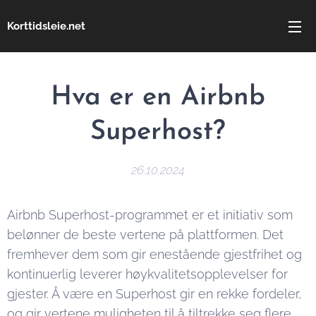
Korttidsleie.net
Hva er en Airbnb
Superhost?
26.10.2024
Airbnb Superhost-programmet er et initiativ som
belønner de beste vertene på plattformen. Det
fremhever dem som gir enestående gjestfrihet og
kontinuerlig leverer høykvalitetsopplevelser for
gjester. Å være en Superhost gir en rekke fordeler,
og gir vertene muligheten til å tiltrekke seg flere