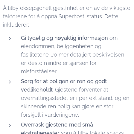
Å tilby eksepsjonell gjestfrihet er en av de viktigste
faktorene for å oppnå Superhost-status. Dette
inkluderer:
Gi tydelig og nøyaktig informasjon
om
eiendommen, beliggenheten og
fasilitetene. Jo mer detaljert beskrivelsen
er, desto mindre er sjansen for
misforståelser.
Sørg for at boligen er ren og godt
vedlikeholdt
. Gjestene forventer at
overnattingsstedet er i perfekt stand, og en
skinnende ren bolig kan gjøre en stor
forskjell i vurderingene.
Overrask gjestene med små
ekstratjenester
som å tilby lokale snacks,