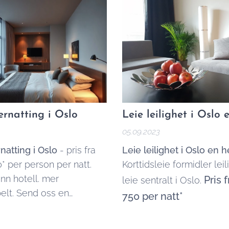
 etterspørsel. Det er
Du kan
søke direkte he
r 
llt mulig, og her er fem av
mer om hundevennlige
ste Airbnb-rommene i
alternativer under.
vernatting i Oslo
Leie leilighet i Oslo 
05.09.2023
rnatting i Oslo
- pris fra
Leie leilighet i Oslo en h
* per person per natt.
Korttidsleie formidler leil
enn hotell. mer
Pris 
leie sentralt i Oslo.
elt. Send oss en
750 per natt*
l via vårt
kjema
eller les mer om