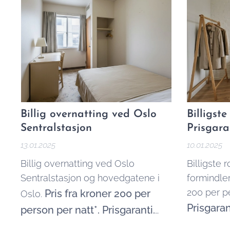
Billig overnatting
ved Oslo
Billigst
Sentralstasjon
Prisgara
13.01.2025
10.01.2025
Billig overnatting ved Oslo
Billigste 
Sentralstasjon og hovedgatene i
formindler
200 per pe
Pris fra kroner 200 per
Oslo.
Prisgaran
person per natt*. Prisgaranti.
rimeligere
Finner du billigere overnatting i