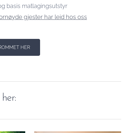
og basis matlagingsutstyr
rnøyde gjester har leid hos oss
 ROMMET HER
e her: