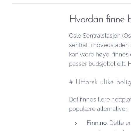
de ulike a
Hvordan finne bi
Oslo Sentralstasjon (O
sentralt i hovedstaden s
kan være høye, finnes 
passer budsjettet ditt. H
# Utforsk ulike boli
Det finnes flere nettpl
populære alternativer:
Finn.no
: Dette e