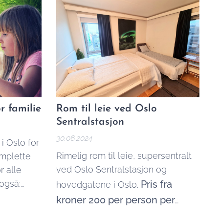
r familie
Rom til leie ved Oslo
Sentralstasjon
30.06.2024
i Oslo for
Rimelig rom til leie, supersentralt
omplette
ved Oslo Sentralstasjon og
r alle
 også:
Pris fra
hovedgatene i Oslo.
orge
kroner 200 per person per
natt*.
Dette er et av de best likte