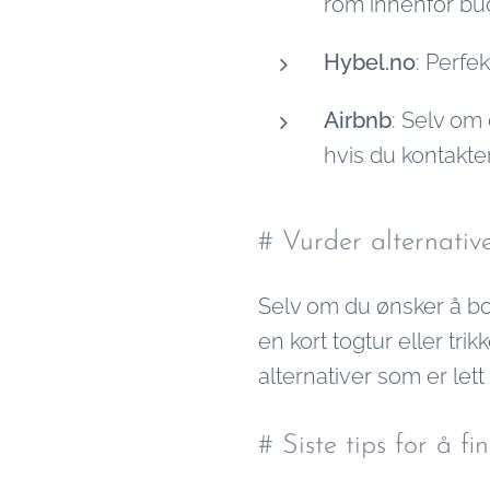
rom innenfor bud
Hybel.no
: Perfek
Airbnb
: Selv om 
hvis du kontakter
# Vurder alternati
Selv om du ønsker å bo 
en kort togtur eller t
alternativer som er lett
# Siste tips for å f