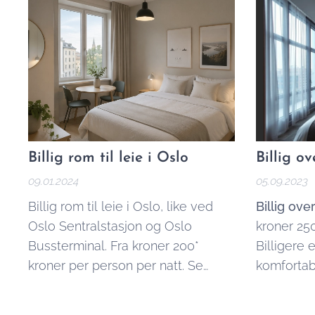
sesong og
likevel fu
de billig
Oslo:
Billig rom til leie i Oslo
Billig o
09.01.2024
05.09.2023
Billig rom til leie i Oslo, like ved
Billig ove
Oslo Sentralstasjon og Oslo
kroner 250
Bussterminal. Fra kroner 200*
Billigere 
kroner per person per natt. Se
komfortab
også: Få tilbud på
billig overnatting
forespørse
i Oslo
.
kontakts