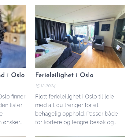
utleieobjektene i Oslo, ifølge
gjester.
d i Oslo
Ferieleilighet i Oslo
15.12.2024
slo finner
Flott ferieleilighet i Oslo til leie
den lister
med alt du trenger for et
e
behagelig opphold. Passer både
m ønsker
for kortere og lengre besøk og
lkommen.
jobbreiser.