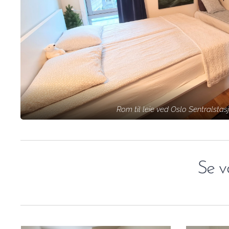
Rom til leie ved Oslo Sentralstas
Se vå