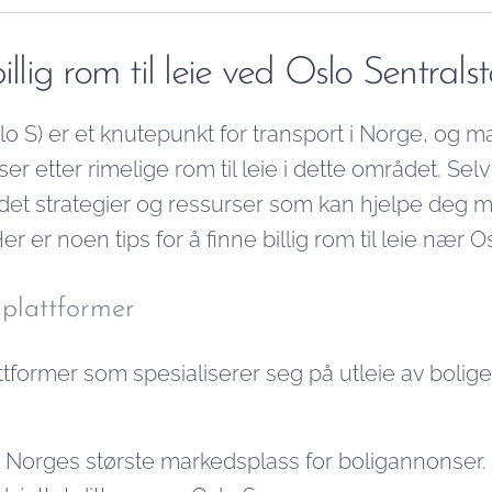
lternativene under.
llig rom til leie ved Oslo Sentrals
slo S) er et knutepunkt for transport i Norge, og
er etter rimelige rom til leie i dette området. Sel
det strategier og ressurser som kan hjelpe deg m
er er noen tips for å finne billig rom til leie nær O
gplattformer
attformer som spesialiserer seg på utleie av bolig
r Norges største markedsplass for boligannonser. Br