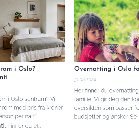
e rom i Oslo?
Overnatting i Oslo fo
nti
31.08.2024
Her finner du overnatting 
rom i Oslo sentrum? Vi
familie. Vi gir deg den k
 rom med pris fra kroner
oversikten som passer fo
rson per natt*.
budsjetter og ønsker. Se
ti.
Billig ferie med barn i N
Finner du et
 alternativ i bydelen