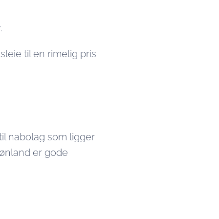
.
leie til en rimelig pris
til nabolag som ligger
rønland er gode