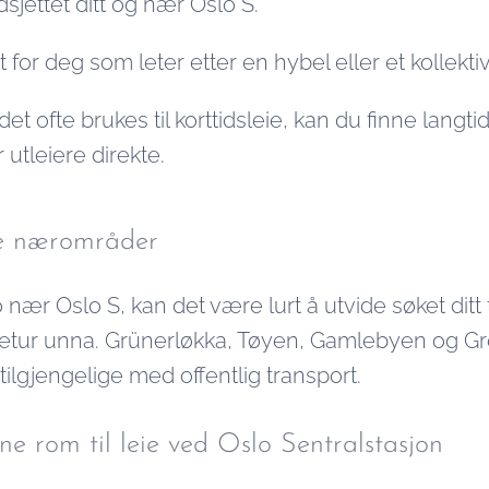
sjettet ditt og nær Oslo S.
t for deg som leter etter en hybel eller et kollektiv
det ofte brukes til korttidsleie, kan du finne langtids
 utleiere direkte.
ve nærområder
nær Oslo S, kan det være lurt å utvide søket ditt 
rikketur unna. Grünerløkka, Tøyen, Gamlebyen og G
 tilgjengelige med offentlig transport.
inne rom til leie ved Oslo Sentralstasjon