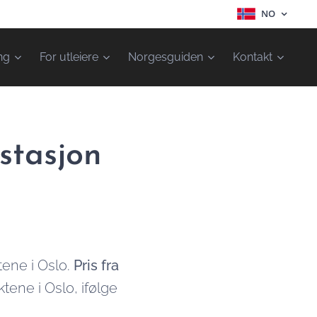
NO
ng
For utleiere
Norgesguiden
Kontakt
lstasjon
tene i Oslo.
Pris fra
ktene i Oslo, ifølge