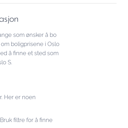
overnatting. Enten du leter etter en
leilighet, et rom eller en seng for
tasjon
natten, gir denne guiden deg
praktiske tips for å finne det som
 mange som ønsker å bo
passer dine behov.
v om boligprisene i Oslo
ed å finne et sted som
slo S.
er. Her er noen
uk filtre for å finne