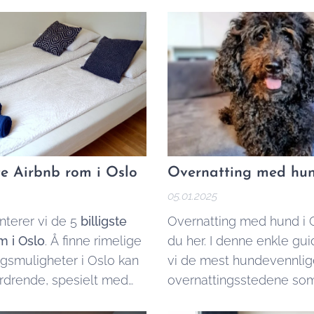
rum, kan du be om å få
risen.
ste Airbnb rom i Oslo
Overnatting med hun
05.01.2025
nterer vi de 5
billigste
Overnatting med hund i O
m i Oslo
. Å finne rimelige
du her. I denne enkle gui
ngsmuligheter i Oslo kan
vi de mest hundevennlig
rdrende, spesielt med
overnattingsstedene so
e priser avhengig av
både to- og firbente ve