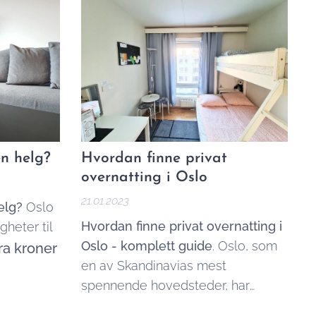
eller lese
en helg?
Hvordan finne privat
overnatting i Oslo
21.01.2023
elg?
Oslo
Hvordan finne privat overnatting i
igheter til
Oslo - komplett guide
. Oslo, som
fra kroner
en av Skandinavias mest
spennende hovedsteder, har
mange alternativer for privat