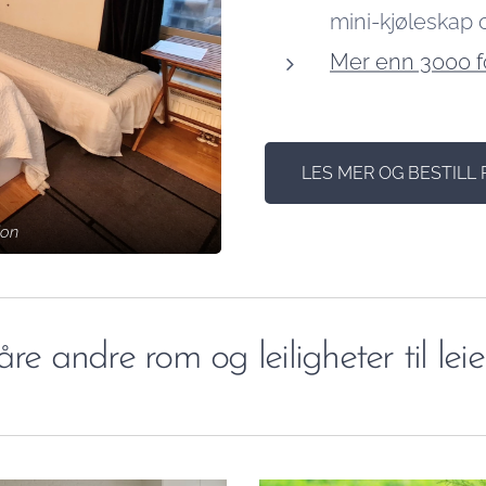
mini-kjøleskap 
Mer enn 3000 fo
LES MER OG BESTILL
jon
re andre rom og leiligheter til lei