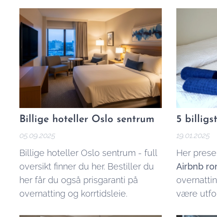
Oslo sent
bydel Oslo sentrum kan du
matchet p
.
matche prisen
Billige hoteller Oslo sentrum
5 billig
05.09.2025
19.01.2025
Billige hoteller Oslo sentrum - full
Her prese
oversikt finner du her. Bestiller du
Airbnb ro
her får du også prisgaranti på
overnatti
overnatting og korrtidsleie.
være utfo
varierend