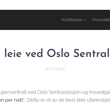
Korttidsleie
Overnatti
 leie ved Oslo Sentra
30.06.2024
 supersentralt ved Oslo Sentralstasjon og hovedga
n per natt*.
Dette er et av de best likte utleieobje