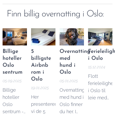
Finn billig overnatting i Oslo:
Billige
5
Overnatting
Ferieleilig
hoteller
billigste
med
i Oslo
Oslo
Airbnb
hund i
15.12.2024
sentrum
rom i
Oslo
Flott
Oslo
05.09.2025
05.01.2025
ferieleilighet
19.01.2025
Billige
Overnatting
i Oslo til
Her
hoteller
med hund i
leie med
presenterer
Oslo
Oslo finner
alt du
vi de 5
sentrum -
du her. I
trenger for