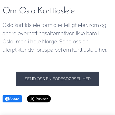
oss en
forespørsel
Om Oslo Korttidsleie
via vårt
kontaktskje
Oslo korttidsleie formidler leiligheter, rom og
og vi
andre overnattingsalternativer, ikke bare i
kommer
Oslo, men i hele Norge. Send oss en
tilbake til
uforpliktende forespørsel om korttidsleie her.
deg innen
kort tid.
SEND OSS EN FORESPØRSEL HER
Share