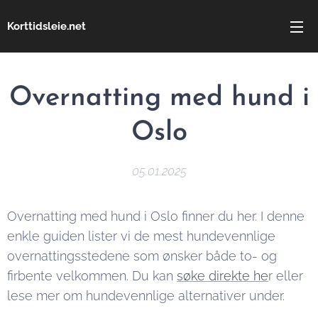
Korttidsleie.net
Overnatting med hund i
Oslo
05.01.2025
Overnatting med hund i Oslo finner du her. I denne
enkle guiden lister vi de mest hundevennlige
overnattingsstedene som ønsker både to- og
firbente velkommen. Du kan
søke direkte he
r eller
lese mer om hundevennlige alternativer under.