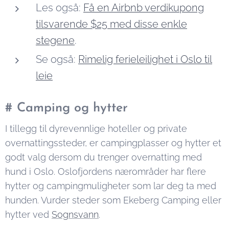
Les også:
Få en Airbnb verdikupong
tilsvarende $25 med disse enkle
stegene
.
Se også:
Rimelig ferieleilighet i Oslo til
leie
#
Camping og hytter
I tillegg til dyrevennlige hoteller og private
overnattingssteder, er campingplasser og hytter et
godt valg dersom du trenger overnatting med
hund i Oslo. Oslofjordens nærområder har flere
hytter og campingmuligheter som lar deg ta med
hunden. Vurder steder som Ekeberg Camping eller
hytter ved
Sognsvann
.