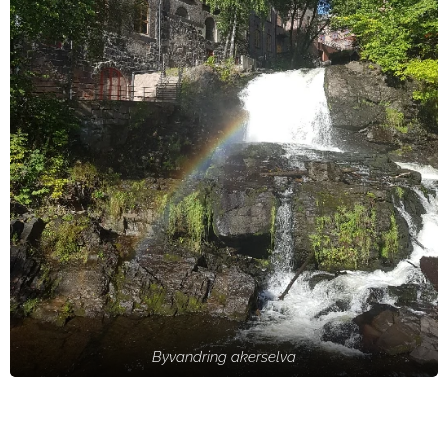
Byvandring akerselva