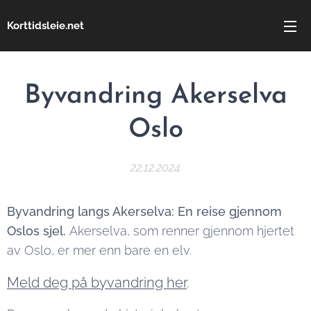
Korttidsleie.net
Byvandring Akerselva
Oslo
22.12.2024
Byvandring langs Akerselva: En reise gjennom
Oslos sjel.
Akerselva, som renner gjennom hjertet
av Oslo, er mer enn bare en elv.
Meld deg på byvandring her
.