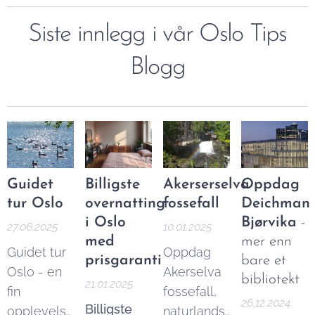
Siste innlegg i vår Oslo Tips
Blogg
Guidet
Billigste
Akerserselva
Oppdag
tur Oslo
overnatting
fossefall
Deichman
i Oslo
Bjørvika
-
27.06.2025
10.01.2025
med
mer enn
Guidet tur
Oppdag
prisgaranti
bare et
Oslo - en
Akerselva
bibliotekt
21.01.2025
fin
fossefall,
26.12.2024
Billigste
opplevelse
naturlandskapet