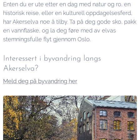
Enten du er ute etter en dag med natur og ro, en
historisk reise, eller en kulturell oppdagelsesferd,
har Akerselva noe å tilby. Ta på deg gode sko, pakk
en vannflaske, og la deg føre med av elvas
stemningsfulle flyt gjennom Oslo.
Interessert i byvandring langs
Akerselva?
Meld deg på byvandring her