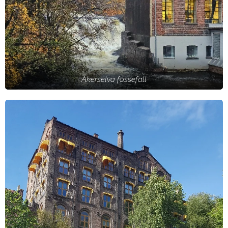
Akerselva fossefall