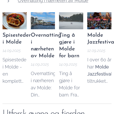
Overnatting i nærheten av Molde
Spisesteder
Overnatting
Ting å
Molde
i Molde
i
gjøre i
Jazzfestiva
nærheten
Molde
14.09.2025
12.09.2025
av Molde
for barn
Spisesteder
I over 60 år
14.09.2025
14.09.2025
i Molde -
har
Molde
Overnatting
Ting å
en
Jazzfestival
i nærheren
gjøre i
komplett
tiltrukket
av Molde:
Molde for
oversikt.
seg noen
Din
barn. Fra
Her finner
av verdens
komplette
øy-eventyr
du alle de
største
guide tilde
til
mest
artister og
Utforsk øyene og fjorden