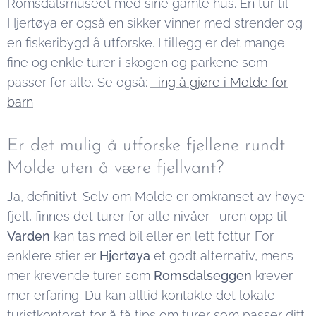
Romsdalsmuseet med sine gamle hus. En tur til
Hjertøya er også en sikker vinner med strender og
en fiskeribygd å utforske. I tillegg er det mange
fine og enkle turer i skogen og parkene som
passer for alle. Se også:
Ting å gjøre i Molde for
barn
Er det mulig å utforske fjellene rundt
Molde uten å være fjellvant?
Ja, definitivt. Selv om Molde er omkranset av høye
fjell, finnes det turer for alle nivåer. Turen opp til
Varden
kan tas med bil eller en lett fottur. For
enklere stier er
Hjertøya
et godt alternativ, mens
mer krevende turer som
Romsdalseggen
krever
mer erfaring. Du kan alltid kontakte det lokale
turistkontoret for å få tips om turer som passer ditt