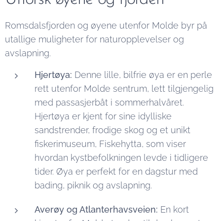
beste
historiske
populære
et dedikert
overnattingsalternativene.
reiser, er
spisestedene
publikum,
Romsdalsfjorden og øyene utenfor Molde byr på
Molde et
i Molde,
og har
utallige muligheter for naturopplevelser og
perfekt
med
sementert
avslapning.
sted for
informasjon
sin
familieminner.
og
posisjon
Hjertøya:
Denne lille, bilfrie øya er en perle
Her er en
anmeldelser.
som en av
rett utenfor Molde sentrum, lett tilgjengelig
guide til
de eldste
med passasjerbåt i sommerhalvåret.
noen av de
og mest
Hjertøya er kjent for sine idylliske
morsomste
respekterte
sandstrender, frodige skog og et unikt
tingene å
jazzfestival
fiskerimuseum, Fiskehytta, som viser
gjøre i
i Europa.
hvordan kystbefolkningen levde i tidligere
Molde
Festivalen
tider. Øya er perfekt for en dagstur med
med barn.
er ikke
bading, piknik og avslapning.
Se også:
bare en
Averøy og Atlanterhavsveien:
En kort
Ting å
serie med