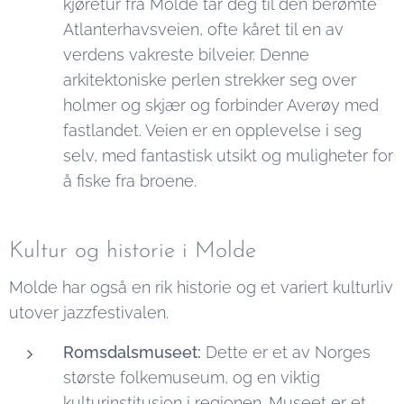
kjøretur fra Molde tar deg til den berømte
gjøre i
konserter;
Atlanterhavsveien, ofte kåret til en av
Molde
det er en
verdens vakreste bilveier. Denne
ukeslang
arkitektoniske perlen strekker seg over
feiring som
holmer og skjær og forbinder Averøy med
pulserer
fastlandet. Veien er en opplevelse i seg
gjennom
selv, med fantastisk utsikt og muligheter for
byens
å fiske fra broene.
gater, og
skaper en
unik
Kultur og historie i Molde
atmosfære
Molde har også en rik historie og et variert kulturliv
som...
utover jazzfestivalen.
Romsdalsmuseet:
Dette er et av Norges
største folkemuseum, og en viktig
kulturinstitusjon i regionen. Museet er et