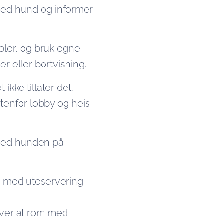
med hund og informer
bler, og bruk egne
r eller bortvisning.
kke tillater det.
tenfor lobby og heis
 med hunden på
ig med uteservering
 over at rom med