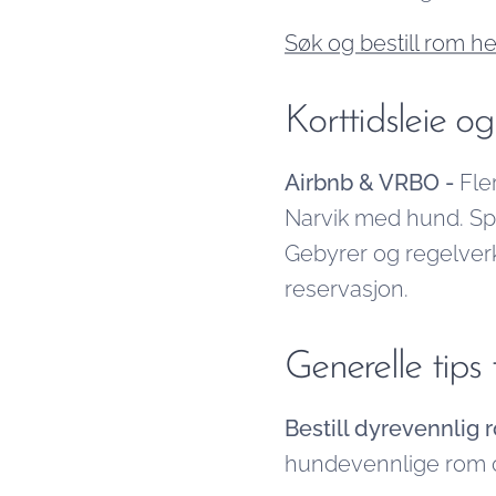
Søk og bestill rom h
Korttidsleie og
Airbnb & VRBO -
Fle
Narvik med hund. Spes
Gebyrer og regelverk v
reservasjon.
Generelle tips
Bestill dyrevennlig r
hundevennlige rom o