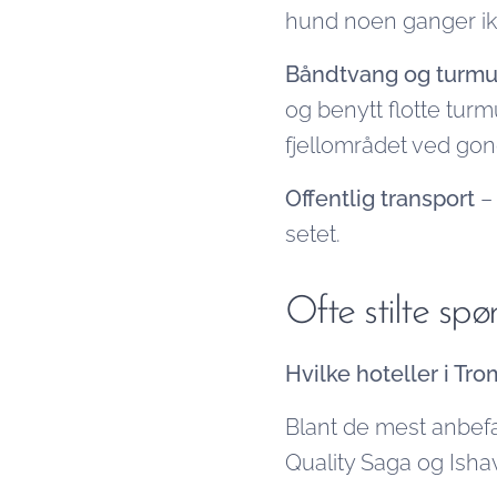
hund noen ganger ik
Båndtvang og turmu
og benytt flotte turm
fjellområdet ved gon
Offentlig transport
–
setet.
Ofte stilte s
Hvilke hoteller i Tro
Blant de mest anbefa
Quality Saga og Isha