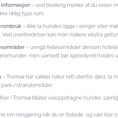
g informasjon
– ved booking marker at du reiser 
ikre riktig type rom.
r rombruk
– ikke la hunden ligge i senger eller mø
n. Ved overtredelser kan man risikere ekstra gebyre
esområder
– unngå fellesområder dersom hotellet i
 førerhunder, men uansett bør kjæledyret holdes u
n
– Tromsø har vakker natur rett utenfor døra; ta
park-/strandområder.
aféer i Tromsø tillater veloppdragne hunder, særl
ne om rengjøring når du er tilstede, og vær klar