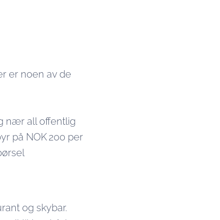
er er noen av de
nær all offentlig
gebyr på NOK 200 per
pørsel
rant og skybar.