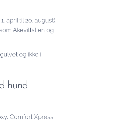
 april til 20. august),
 som Akevittstien og
gulvet og ikke i
ed hund
oxy, Comfort Xpress,