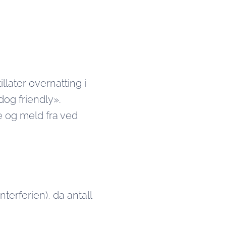
llater overnatting i
dog friendly».
ye og meld fra ved
erferien), da antall