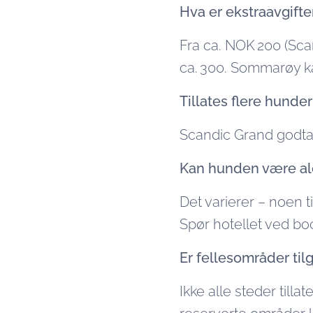
Hva er ekstraavgift
Fra ca. NOK 200 (Scan
ca. 300. Sommarøy k
Tillates flere hunde
Scandic Grand godtar 
Kan hunden være a
Det varierer – noen ti
Spør hotellet ved bo
Er fellesområder til
Ikke alle steder till