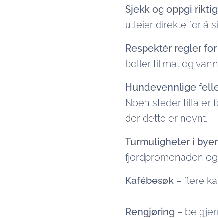
Sjekk og oppgi rikti
utleier direkte for å s
Respektér regler fo
boller til mat og van
Hundevennlige fell
Noen steder tillater
der dette er nevnt.
Turmuligheter i bye
fjordpromenaden og 
Kafébesøk
– flere k
Rengjøring
– be gjer