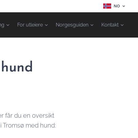
NO
ng
For utleiere
Norgesguiden
Kontakt
 hund
 får du en oversikt
ng i Tromsø med hund: