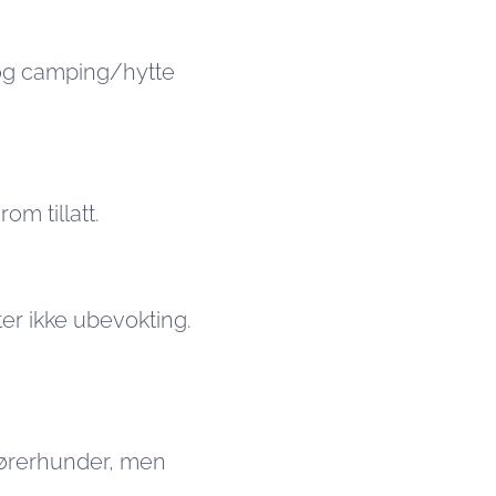
, og camping/hytte
m tillatt.
ater ikke ubevokting.
r førerhunder, men