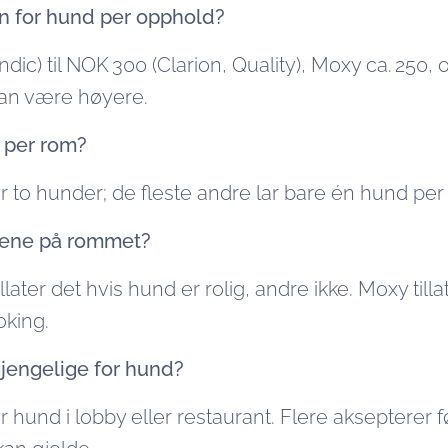
en for hund per opphold?
dic) til NOK 300 (Clarion, Quality), Moxy ca. 250
an være høyere.
r per rom?
to hunder; de fleste andre lar bare én hund per ro
lene på rommet?
llater det hvis hund er rolig, andre ikke. Moxy till
oking.
gjengelige for hund?
ater hund i lobby eller restaurant. Flere akseptere