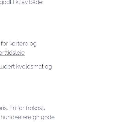
godt likt av både
 for kortere og
rttidsleie
kludert kveldsmat og
ris. Fri for frokost,
e hundeeiere gir gode