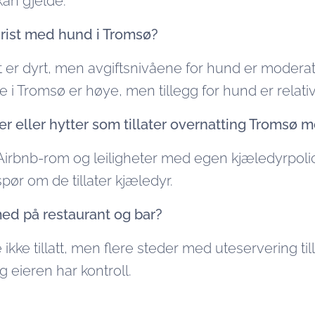
an gjelde.
urist med hund i Tromsø?
t er dyrt, men avgiftsnivåene for hund er moder
e i Tromsø er høye, men tillegg for hund er relativt
ter eller hytter som tillater overnatting Tromsø
 Airbnb-rom og leiligheter med egen kjæledyrpoli
spør om de tillater kjæledyr.
ed på restaurant og bar?
 ikke tillatt, men flere steder med uteservering ti
og eieren har kontroll.