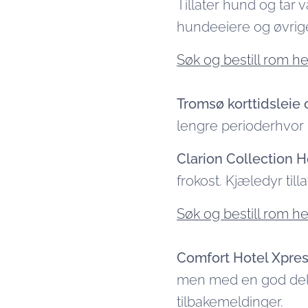
Tillater hund og tar 
hundeeiere og øvrige
Søk og bestill rom he
Tromsø korttidsleie 
lengre perioderhvor k
Clarion Collection H
frokost. Kjæledyr til
Søk og bestill rom h
Comfort Hotel Xpre
men med en god del f
tilbakemeldinger.