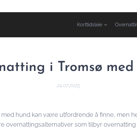
Korttidsleie
Overnatti
natting i Tromsø med
24.07.2025
 med hund kan være utfordrende å finne, men her
re overnattingsalternativer som tilbyr overnatti