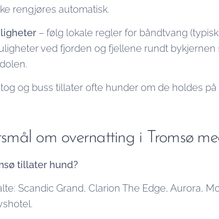
ke rengjøres automatisk.
ligheter
– følg lokale regler for båndtvang (typisk 1.
uligheter ved fjorden og fjellene rundt bykjernen
dolen.
 tog og buss tillater ofte hunder om de holdes på 
pørsmål om overnatting i Tromsø m
msø tillater hund?
lte: Scandic Grand, Clarion The Edge, Aurora, M
vshotel.