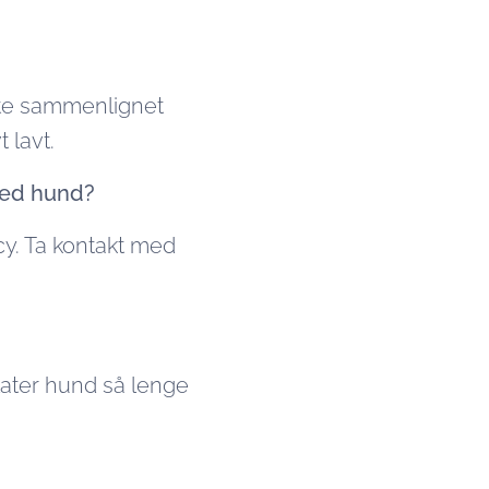
ate sammenlignet
 lavt.
 med hund?
cy. Ta kontakt med
llater hund så lenge