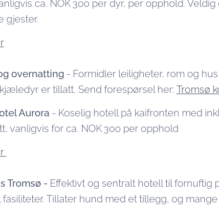
vanligvis ca. NOK 300 per dyr, per opphold. Veldig 
 gjester.
r
og overnatting
- Formidler leiligheter, rom og hus
jæledyr er tillatt. Send forespørsel her:
Tromsø ko
otel Aurora
- Koselig hotell på kaifronten med in
latt, vanligvis for ca. NOK 300 per opphold
er
ss Tromsø -
Effektivt og sentralt hotell til fornuftig p
asiliteter. Tillater hund med et tillegg, og mang