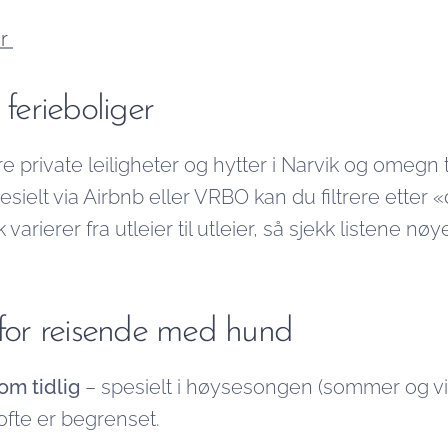
er
 ferieboliger
re private leiligheter og hytter i Narvik og omegn ti
ielt via Airbnb eller VRBO kan du filtrere etter «
arierer fra utleier til utleier, så sjekk listene nø
 for reisende med hund
om tidlig
– spesielt i høysesongen (sommer og vint
fte er begrenset.