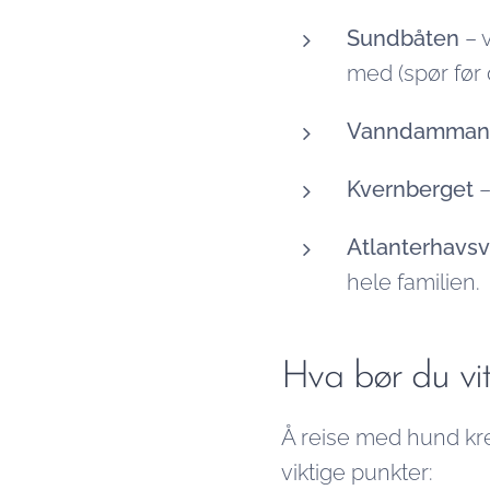
Sundbåten
– v
med (spør før
Vanndamman
Kvernberget
–
Atlanterhavs
hele familien.
Hva bør du vi
Å reise med hund krev
viktige punkter: