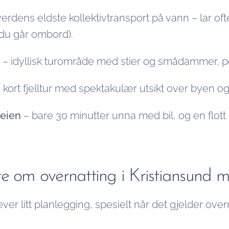
erdens eldste kollektivtransport på vann – lar of
 du går ombord).
– idyllisk turområde med stier og smådammer, perf
 kort fjelltur med spektakulær utsikt over byen og
veien
– bare 30 minutter unna med bil, og en flott
te om overnatting i Kristiansund 
er litt planlegging, spesielt når det gjelder over