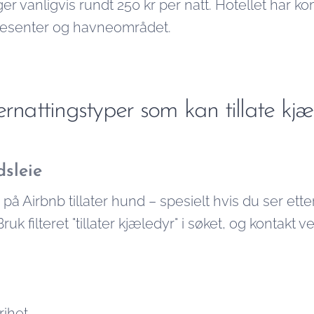
gger vanligvis rundt 250 kr per natt. Hotellet har 
pesenter og havneområdet.
ernattingstyper som kan tillate kjæ
dsleie
 på Airbnb tillater hund – spesielt hvis du ser etter
ruk filteret "tillater kjæledyr" i søket, og kontakt v
rihet