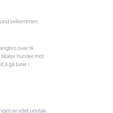
d hund velkommen:
angbro over til
 tillater hunder mot
t å gå turer i
gen er intet unntak.