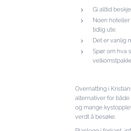
Gi alltid besk
Noen hoteller
tidlig ute.
Det er vanlig 
Spør om hva so
velkomstpakke
Overnatting i Kristia
alternativer for båd
og mange kystopplev
verdt å besøke.
Planlegg i forkant, i