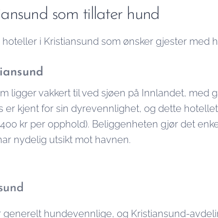
tiansund som tillater hund
 hoteller i Kristiansund som ønsker gjester me
tiansund
m ligger vakkert til ved sjøen på Innlandet, med g
er kjent for sin dyrevennlighet, og dette hotellet
a. 400 kr per opphold). Beliggenheten gjør det enkel
ar nydelig utsikt mot havnen.
nsund
 generelt hundevennlige, og Kristiansund-avdelin