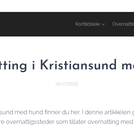
Korttidsleie
Overnatti
ting i Kristiansund 
24.07.2025
nsund med hund finner du her. I denne artikkelen g
re overnattigssteder som tillater overnatting med