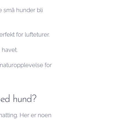
te små hunder bli
ekt for lufteturer.
 havet.
 naturopplevelse for
med hund?
natting. Her er noen