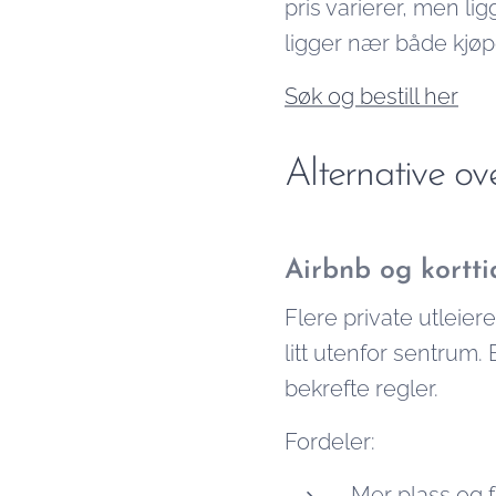
pris varierer, men li
ligger nær både kjø
Søk og bestill her
Alternative ov
Airbnb og kortti
Flere private utleiere
litt utenfor sentrum. B
bekrefte regler.
Fordeler:
Mer plass og f