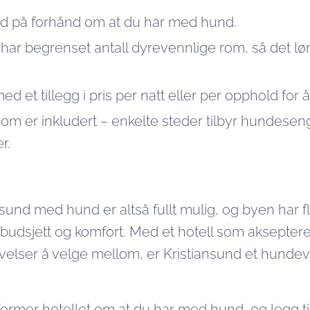
jed på forhånd om at du har med hund.
 har begrenset antall dyrevennlige rom, så det l
med et tillegg i pris per natt eller per opphold fo
m er inkludert – enkelte steder tilbyr hundeseng
r.
nsund med hund er altså fullt mulig, og byen har 
e budsjett og komfort. Med et hotell som aksepter
elser å velge mellom, er Kristiansund et hundev
nformer hotellet om at du har med hund, og legg til