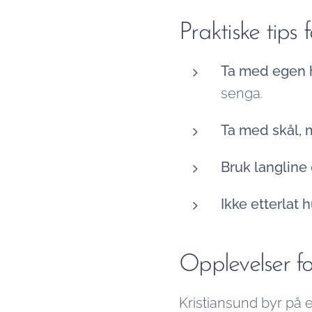
Praktiske tips
Ta med egen 
senga.
Ta med skål, 
Bruk langline
Ikke etterlat
Opplevelser f
Kristiansund byr på 