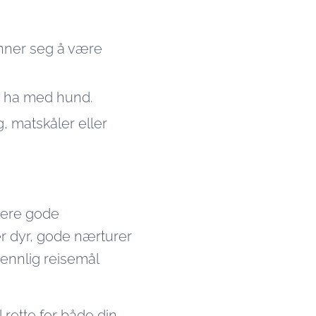
ønner seg å være
r å ha med hund.
, matskåler eller
flere gode
er dyr, gode nærturer
ennlig reisemål
 rette for både din