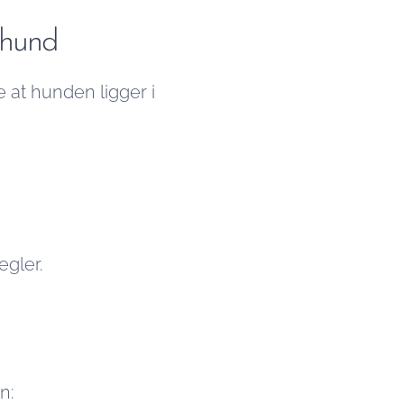
 hund
e at hunden ligger i
.
egler.
n: