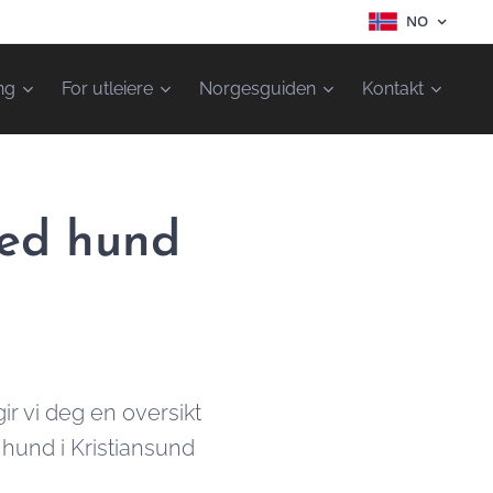
NO
ng
For utleiere
Norgesguiden
Kontakt
med hund
ir vi deg en oversikt
 hund i Kristiansund