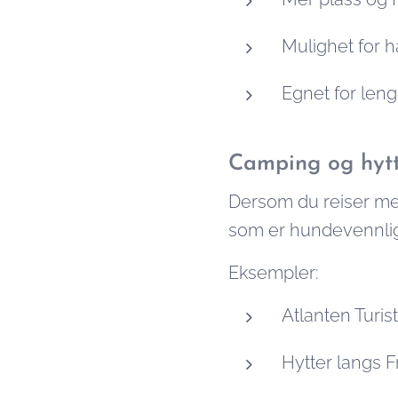
Mulighet for h
Egnet for len
Camping og hyt
Dersom du reiser med
som er hundevennlige.
Eksempler:
Atlanten Turi
Hytter langs F