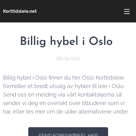
Korttidsleie.net
Billig hybel i Oslo
06.09.2022
Billig hybel i Oslo finner du her. Oslo Korttidsleie
formidler et bredt utvalg av hybler til leie i Oslo.
Send oss en melding via vårt kontaktskjema så
sender vi deg en oversikt over tilbudene som vi
har, eller les mer om de ulike alternativene under.
SEND FORESPØRSEL HER