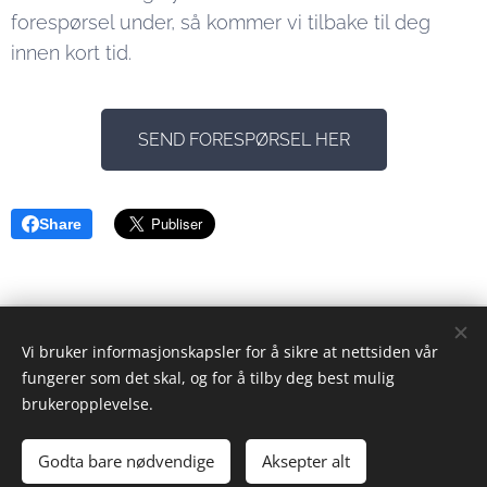
forespørsel under, så kommer vi tilbake til deg
innen kort tid.
SEND FORESPØRSEL HER
Share
Eiendomsformidler
Vi bruker informasjonskapsler for å sikre at nettsiden vår
© 2023 Alle rettigheter forbeholdt
fungerer som det skal, og for å tilby deg best mulig
brukeropplevelse.
Drevet av
Webnode
Informasjonskapsler
Språk
Godta bare nødvendige
Aksepter alt
Norsk
English