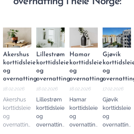
overnatting i hele Norge:
Akershus
Lillestrøm
Hamar
Gjøvik
korttidsleie
korttidsleie
korttidsleie
korttidslei
og
og
og
og
overnatting
overnatting
overnatting
overnattin
18.02.2026
18.02.2026
18.02.2026
17.02.2026
Akershus
Lillestrøm
Hamar
Gjøvik
korttidsleie
korttidsleie
korttidsleie
korttidsleie
og
og
og
og
overnatting
overnatting
overnatting
overnatting
formidler
formidler
formidler
Vi formler