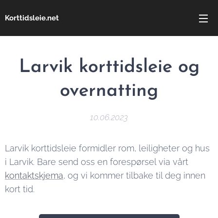
Korttidsleie.net
Larvik korttidsleie og
overnatting
10.06.2023
Larvik korttidsleie formidler rom, leiligheter og hus
i Larvik. Bare send oss en forespørsel via vårt
kontaktskjema
, og vi kommer tilbake til deg innen
kort tid.