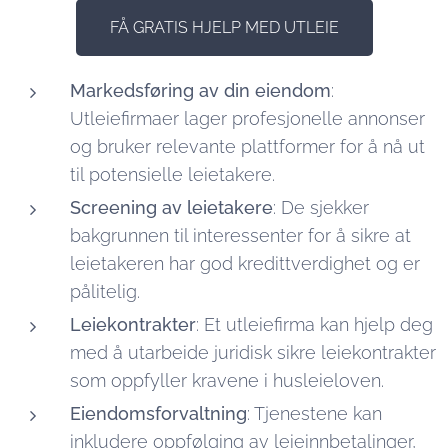
FÅ GRATIS HJELP MED UTLEIE
Markedsføring av din eiendom
:
Utleiefirmaer lager profesjonelle annonser
og bruker relevante plattformer for å nå ut
til potensielle leietakere.
Screening av leietakere
: De sjekker
bakgrunnen til interessenter for å sikre at
leietakeren har god kredittverdighet og er
pålitelig.
Leiekontrakter
: Et utleiefirma kan hjelp deg
med å utarbeide juridisk sikre leiekontrakter
som oppfyller kravene i husleieloven.
Eiendomsforvaltning
: Tjenestene kan
inkludere oppfølging av leieinnbetalinger,