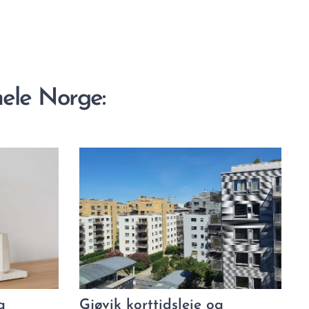
hele Norge:
g
Gjøvik korttidsleie og