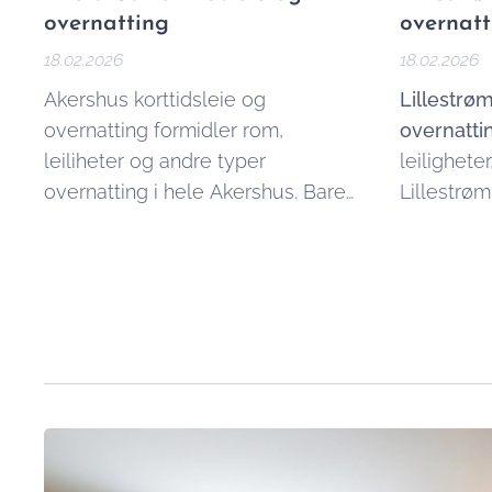
overnatting
overnatt
18.02.2026
18.02.2026
Akershus korttidsleie og
Lillestrøm
overnatting formidler rom,
overnatti
leiliheter og andre typer
leiligheter
overnatting i hele Akershus. Bare
Lillestrø
send oss en forespørsel via vårt
områder.
kontaktskjema, så kommer vi
tilbake til deg innen kort tid.