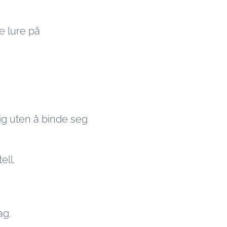
e lure på
olig uten å binde seg
ell.
ag.