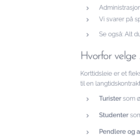
Administrasjo
Vi svarer på s
Se også: Alt 
Hvorfor velge 
Korttidsleie er et fle
til en langtidskontrakt
Turister
som øn
Studenter
som 
Pendlere og a