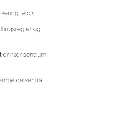
kering, etc.).
llingsregler og
t er nær sentrum,
 anmeldelser fra