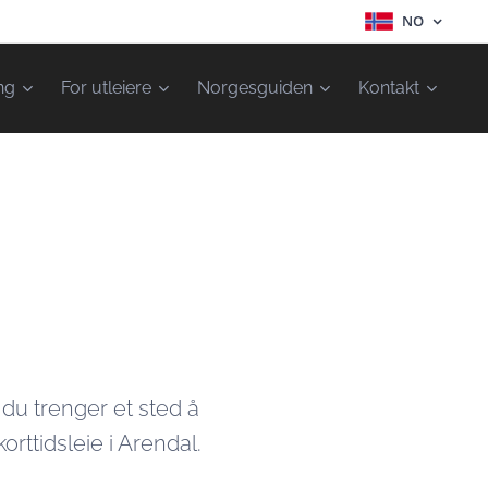
NO
ng
For utleiere
Norgesguiden
Kontakt
du trenger et sted å
orttidsleie i Arendal.