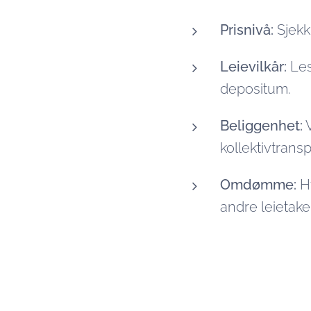
Prisnivå:
Sjekk 
Leievilkår:
Les
depositum.
Beliggenhet:
V
kollektivtrans
Omdømme:
Hv
andre leietake