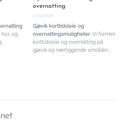
overnatting
17.02.2026
ernatting
Gjøvik korttidsleie og
, hus og
overnattingsmuligheter.
Vi formler
g
korttidsleie og overnatting på
gjøvik og nærliggende områder.
Her finner du leiligheter, rom, hus
og hytter til leie for kortere og
lengre perioder. Bare send oss en
forespørsel via vårt
kontaktskjema
,
og vi kommer tilbake til deg innen
kort tid.
.net