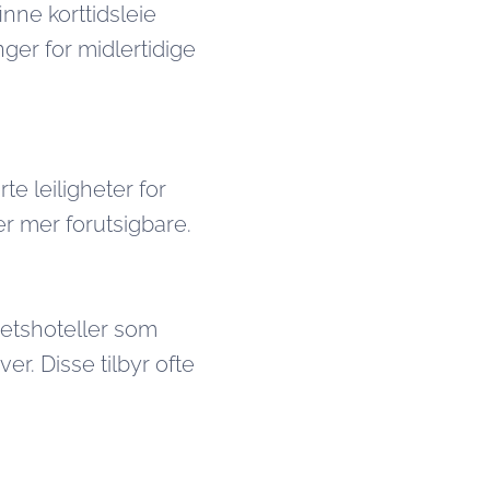
nne korttidsleie
nger for midlertidige
e leiligheter for
er mer forutsigbare.
ghetshoteller som
er. Disse tilbyr ofte