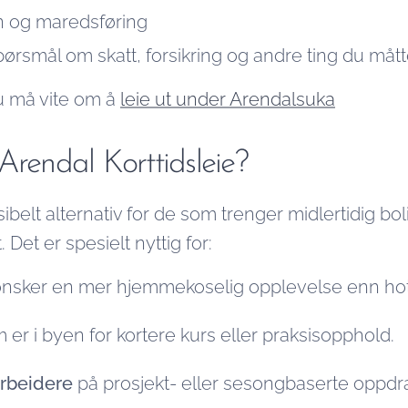
n og maredsføring
pørsmål om skatt, forsikring og andre ting du mått
du må vite om å
leie ut under Arendalsuka
Arendal Korttidsleie?
ksibelt alternativ for de som trenger midlertidig b
. Det er spesielt nyttig for:
sker en mer hjemmekoselig opplevelse enn hot
er i byen for kortere kurs eller praksisopphold.
rbeidere
på prosjekt- eller sesongbaserte oppdr