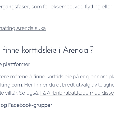
ergangsfaser
, som for eksempel ved flytting elle
natting Arendalsuka
inne korttidsleie i Arendal?
e plattformer
ære måtene å finne korttidsleie på er gjennom p
king.com
. Her finner du et bredt utvalg av leilighe
le vilkår. Se også:
Få Airbnb rabattkode med diss
r og Facebook-grupper