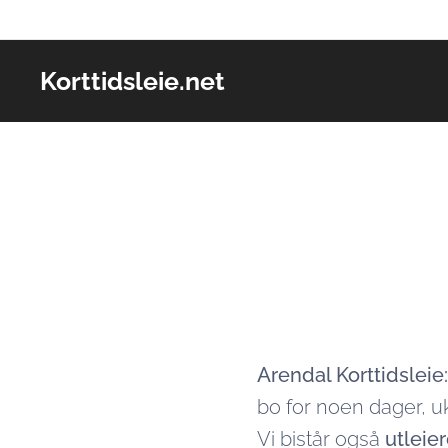
Korttidsleie.net
Arendal Korttidsleie:
bo for noen dager, uk
Vi bistår også
utleie