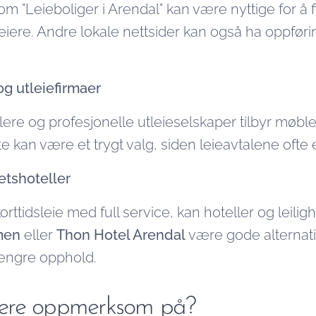
"Leieboliger i Arendal" kan være nyttige for å fi
tleiere. Andre lokale nettsider kan også ha oppføri
g utleiefirmaer
 og profesjonelle utleieselskaper tilbyr møblert
te kan være et trygt valg, siden leieavtalene ofte 
etshoteller
rttidsleie med full service, kan hoteller og leili
men
eller
Thon Hotel Arendal
være gode alternativ
 lengre opphold.
ære oppmerksom på?