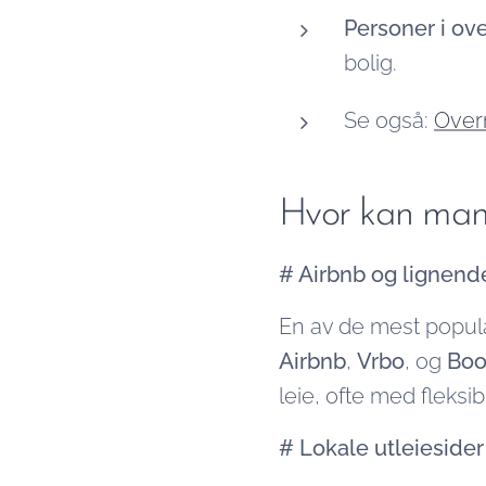
Personer i ov
bolig.
Se også:
Over
Hvor kan man f
# Airbnb og lignend
En av de mest popul
Airbnb
,
Vrbo
, og
Boo
leie, ofte med fleksib
# Lokale utleieside