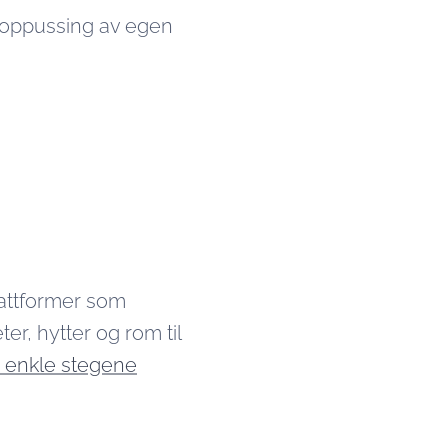
r oppussing av egen
lattformer som
ter, hytter og rom til
e enkle stegene