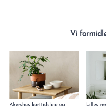
Vi formidl
Akershus korttidsleie og
Lillestrø