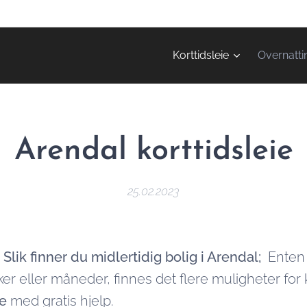
Korttidsleie
Overnatti
Arendal korttidsleie
25.02.2023
 Slik finner du midlertidig bolig i Arendal;
Enten 
er eller måneder, finnes det flere muligheter for k
re
med gratis hjelp.