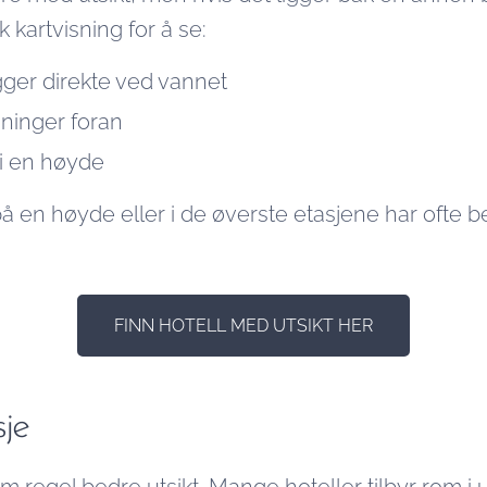
kartvisning for å se:
gger direkte ved vannet
ninger foran
 i en høyde
å en høyde eller i de øverste etasjene har ofte bes
FINN HOTELL MED UTSIKT HER
sje