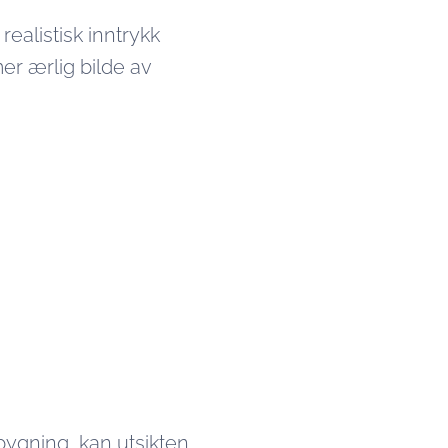
ealistisk inntrykk
mer ærlig bilde av
bygning, kan utsikten