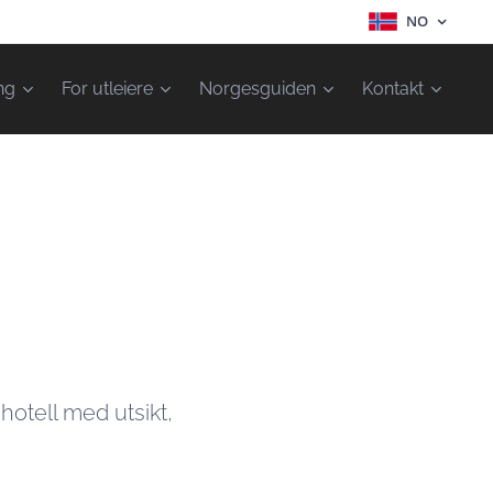
NO
ng
For utleiere
Norgesguiden
Kontakt
 hotell med utsikt,