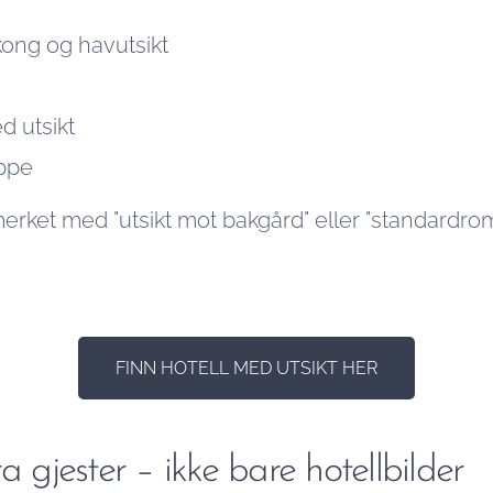
ong og havutsikt
 utsikt
oppe
ket med "utsikt mot bakgård" eller "standardrom" h
FINN HOTELL MED UTSIKT HER
a gjester – ikke bare hotellbilder