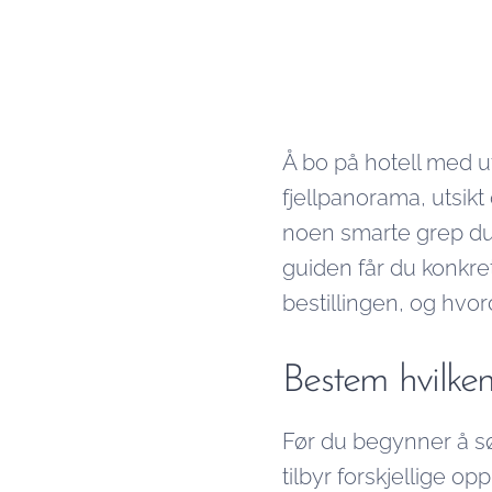
Å bo på hotell med ut
fjellpanorama, utsikt
noen smarte grep du 
guiden får du konkrete
bestillingen, og hvo
Bestem hvilken
Før du begynner å sø
tilbyr forskjellige op