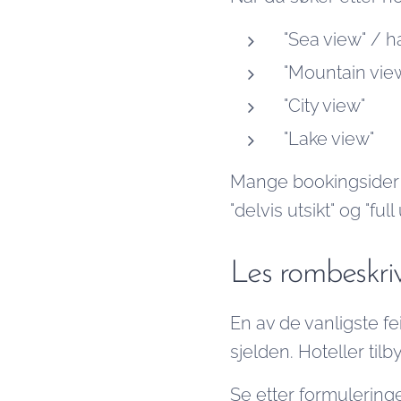
"Sea view" / h
"Mountain view"
"City view"
"Lake view"
Mange bookingsider la
"delvis utsikt" og "full 
Les rombeskri
En av de vanligste fe
sjelden. Hoteller til
Se etter formulering