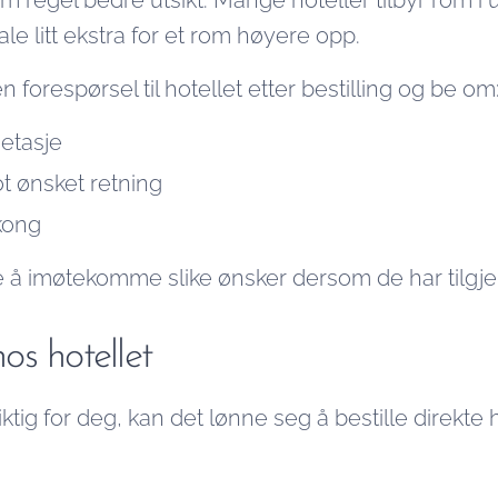
m regel bedre utsikt. Mange hoteller tilbyr rom i u
le litt ekstra for et rom høyere opp.
forespørsel til hotellet etter bestilling og be om
etasje
 ønsket retning
kong
te å imøtekomme slike ønsker dersom de har tilgje
hos hotellet
ktig for deg, kan det lønne seg å bestille direkte 