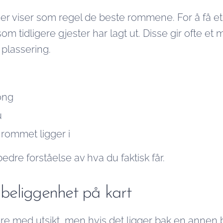
r viser som regel de beste rommene. For å få et r
om tidligere gjester har lagt ut. Disse gir ofte et 
plassering.
kong
u
 rommet ligger i
edre forståelse av hva du faktisk får.
s beliggenhet på kart
ere med utsikt, men hvis det ligger bak en annen 