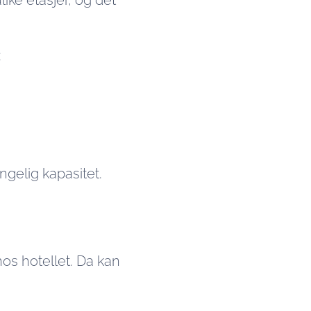
like etasjer, og det
:
ngelig kapasitet.
hos hotellet. Da kan