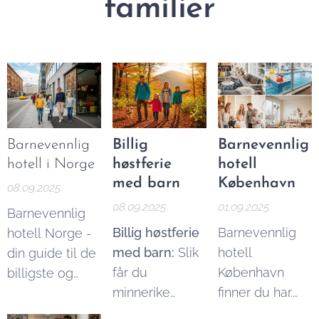
familier
Barnevennlig
Billig
Barnevennlig
hotell i Norge
høstferie
hotell
med barn
København
08.09.2025
08.09.2025
01.09.2025
Barnevennlig
Billig høstferie
Barnevennlig
hotell Norge -
med barn:
Slik
hotell
din guide til de
får du
København
billigste og
minnerike
finner du har.
beste
opplevelser
Denne guiden
alternativene.