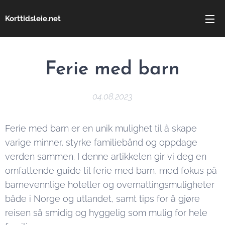
Korttidsleie.net
Ferie med barn
04.08.2023
Ferie med barn er en unik mulighet til å skape
varige minner, styrke familiebånd og oppdage
verden sammen. I denne artikkelen gir vi deg en
omfattende guide til ferie med barn, med fokus på
barnevennlige hoteller og overnattingsmuligheter
både i Norge og utlandet, samt tips for å gjøre
reisen så smidig og hyggelig som mulig for hele