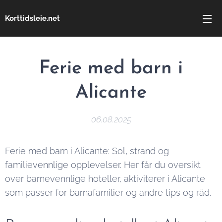
Korttidsleie.net
Ferie med barn i
Alicante
06.08.2025
Ferie med barn i Alicante: Sol, strand og
familievennlige opplevelser. Her får du oversikt
over barnevennlige hoteller, aktiviterer i Alicante
som passer for barnafamilier og andre tips og råd.