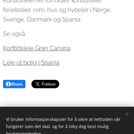
Korttidsleie.net formidler korttidsleie,
feriebolier, rom, hus og hybeler i Norge,
Sverige, Danmark og Spania.
Se også:
Korttidsleie Gran Canaria
Leie ut bolig i Spania
Share
Eiendomsformidler
Vi bruker informasjonskapsler for å sikre at nettsiden vår
© 2023 Alle rettigheter forbeholdt
fungerer som det skal, og for å tilby deg best mulig
brukeropplevelse.
Drevet av
Webnode
Informasjonskapsler