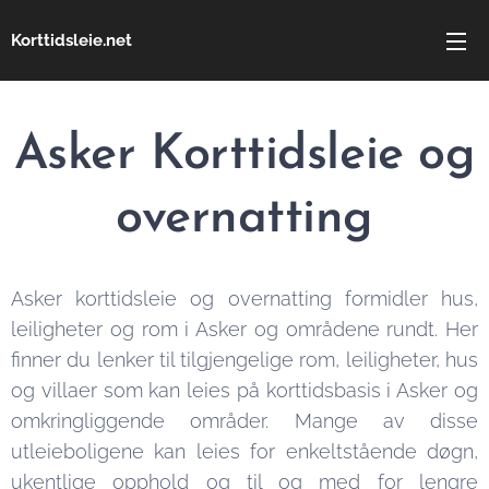
Korttidsleie.net
Asker Korttidsleie og
overnatting
Asker korttidsleie og overnatting formidler hus,
leiligheter og rom i Asker og områdene rundt. Her
finner du lenker til tilgjengelige rom, leiligheter, hus
og villaer som kan leies på korttidsbasis i Asker og
omkringliggende områder. Mange av disse
utleieboligene kan leies for enkeltstående døgn,
ukentlige opphold og til og med for lengre